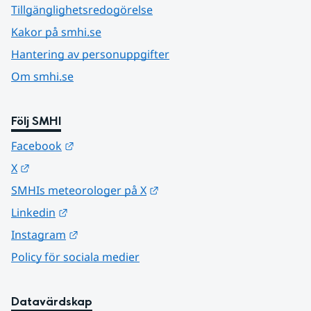
Tillgänglighetsredogörelse
Kakor på smhi.se
Hantering av personuppgifter
Om smhi.se
Följ SMHI
Länk till annan webbplats.
Facebook
Länk till annan webbplats.
X
Länk till annan webbplats.
SMHIs meteorologer på X
Länk till annan webbplats.
Linkedin
Länk till annan webbplats.
Instagram
Policy för sociala medier
Datavärdskap