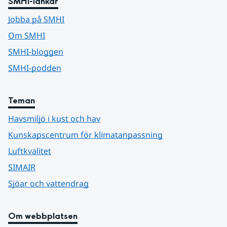
SMHI-länkar
Jobba på SMHI
Om SMHI
SMHI-bloggen
SMHI-podden
Teman
Havsmiljö i kust och hav
Kunskapscentrum för klimatanpassning
Luftkvalitet
SIMAIR
Sjöar och vattendrag
Om webbplatsen