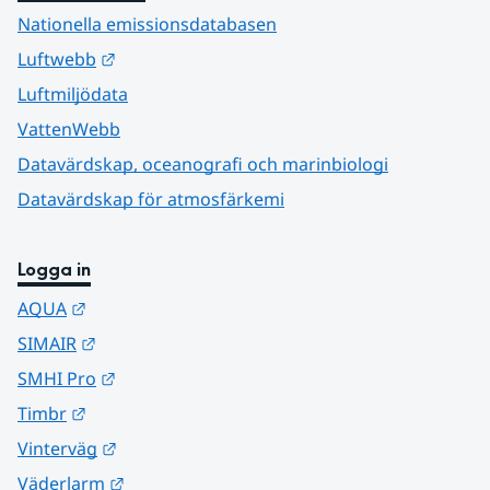
Nationella emissionsdatabasen
Länk till annan webbplats.
Luftwebb
Luftmiljödata
VattenWebb
Datavärdskap, oceanografi och marinbiologi
Datavärdskap för atmosfärkemi
Logga in
Länk till annan webbplats.
AQUA
Länk till annan webbplats.
SIMAIR
Länk till annan webbplats.
SMHI Pro
Länk till annan webbplats.
Timbr
Länk till annan webbplats.
Vinterväg
Länk till annan webbplats.
Väderlarm