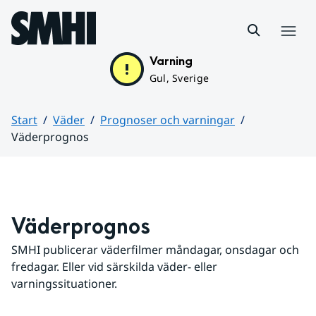
Hoppa till sidans innehåll
Meny
Varning
Gul, Sverige
Start
Väder
Prognoser och varningar
Väderprognos
Huvudinnehåll
Väderprognos
SMHI publicerar väderfilmer måndagar, onsdagar och 
fredagar. Eller vid särskilda väder- eller 
varningssituationer.