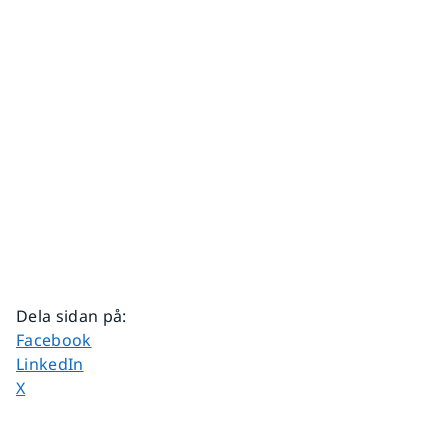
Dela sidan på
:
Dela sidan på
Facebook
Dela sidan på
LinkedIn
Dela sidan på
X