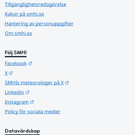
Tillgänglighetsredogörelse
Kakor på smhi.se
Hantering av personuppgifter
Om smhi.se
Följ SMHI
Länk till annan webbplats.
Facebook
Länk till annan webbplats.
X
Länk till annan webbplats.
SMHIs meteorologer på X
Länk till annan webbplats.
Linkedin
Länk till annan webbplats.
Instagram
Policy för sociala medier
Datavärdskap