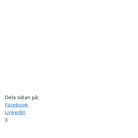
Dela sidan på
:
Dela sidan på
Facebook
Dela sidan på
LinkedIn
Dela sidan på
X