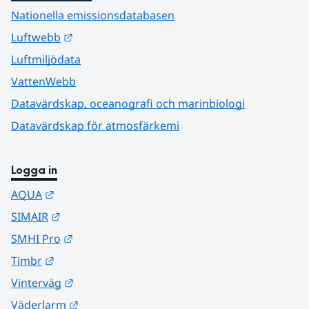
Nationella emissionsdatabasen
Länk till annan webbplats.
Luftwebb
Luftmiljödata
VattenWebb
Datavärdskap, oceanografi och marinbiologi
Datavärdskap för atmosfärkemi
Logga in
Länk till annan webbplats.
AQUA
Länk till annan webbplats.
SIMAIR
Länk till annan webbplats.
SMHI Pro
Länk till annan webbplats.
Timbr
Länk till annan webbplats.
Vinterväg
Länk till annan webbplats.
Väderlarm