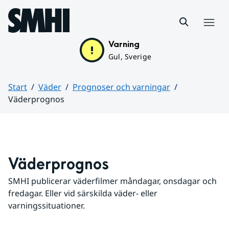
Hoppa till sidans innehåll
Meny
Varning
Gul, Sverige
Start
Väder
Prognoser och varningar
Väderprognos
Huvudinnehåll
Väderprognos
SMHI publicerar väderfilmer måndagar, onsdagar och 
fredagar. Eller vid särskilda väder- eller 
varningssituationer.