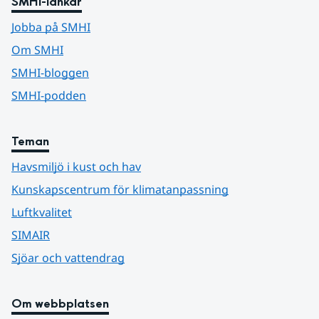
SMHI-länkar
Jobba på SMHI
Om SMHI
SMHI-bloggen
SMHI-podden
Teman
Havsmiljö i kust och hav
Kunskapscentrum för klimatanpassning
Luftkvalitet
SIMAIR
Sjöar och vattendrag
Om webbplatsen