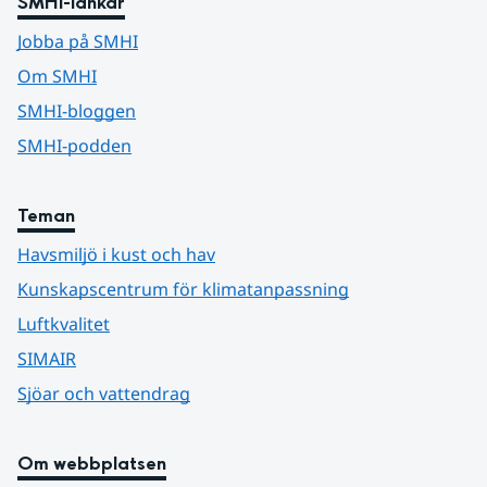
SMHI-länkar
Jobba på SMHI
Om SMHI
SMHI-bloggen
SMHI-podden
Teman
Havsmiljö i kust och hav
Kunskapscentrum för klimatanpassning
Luftkvalitet
SIMAIR
Sjöar och vattendrag
Om webbplatsen