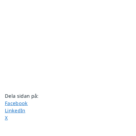
Dela sidan på
:
Dela sidan på
Facebook
Dela sidan på
LinkedIn
Dela sidan på
X