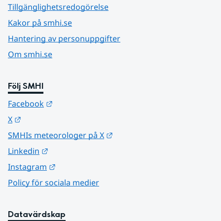
Tillgänglighetsredogörelse
Kakor på smhi.se
Hantering av personuppgifter
Om smhi.se
Följ SMHI
Länk till annan webbplats.
Facebook
Länk till annan webbplats.
X
Länk till annan webbplats.
SMHIs meteorologer på X
Länk till annan webbplats.
Linkedin
Länk till annan webbplats.
Instagram
Policy för sociala medier
Datavärdskap