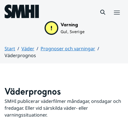
Hoppa till sidans innehåll
Meny
Varning
Gul, Sverige
Start
Väder
Prognoser och varningar
Väderprognos
Huvudinnehåll
Väderprognos
SMHI publicerar väderfilmer måndagar, onsdagar och 
fredagar. Eller vid särskilda väder- eller 
varningssituationer.