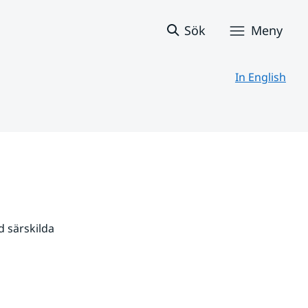
Sök
Meny
In English
 särskilda 