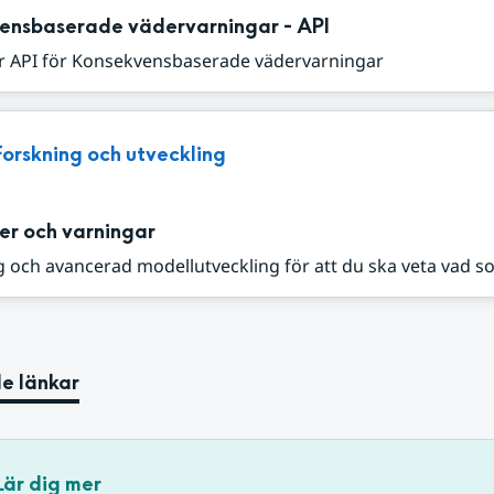
ensbaserade vädervarningar - API
r API för Konsekvensbaserade vädervarningar
Forskning och utveckling
er och varningar
 och avancerad modellutveckling för att du ska veta vad s
e länkar
Lär dig mer