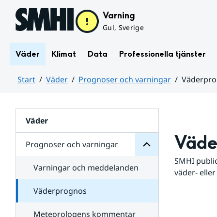
Hoppa till sidans innehåll
Varning
Gul, Sverige
Väder
Klimat
Data
Professionella tjänster
Start
Väder
Prognoser och varningar
Väderpr
varningar
och
Huvudinnehåll
Prognoser
för
Undersidor
Väder
Väde
Prognoser och varningar
SMHI public
Varningar och meddelanden
väder- eller
Väderprognos
Meteorologens kommentar