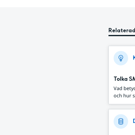
Relaterad
Tolka S
Vad bety
och hur s