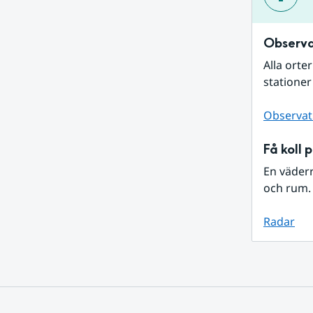
Observa
Alla orte
stationer
Observat
Få koll 
En väder
och rum. 
Radar