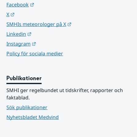
Länk till annan webbplats.
Facebook
Länk till annan webbplats.
X
Länk till annan webbplats.
SMHIs meteorologer på X
Länk till annan webbplats.
Linkedin
Länk till annan webbplats.
Instagram
Policy för sociala medier
Publikationer
SMHI ger regelbundet ut tidskrifter, rapporter och 
faktablad.
Sök publikationer
Nyhetsbladet Medvind