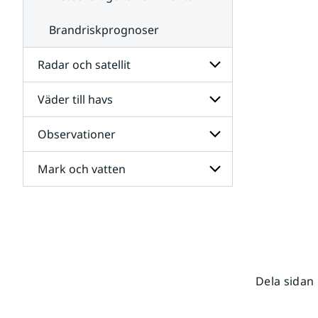
Brandriskprognoser
Radar och satellit
Väder till havs
Undersidor
för
Radar
Observationer
Undersidor
och
för
satellit
Väder
Mark och vatten
Undersidor
till
för
havs
Observationer
Undersidor
för
Mark
och
vatten
Dela sidan