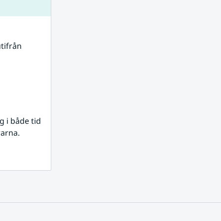
tifrån 
i både tid 
rarna.