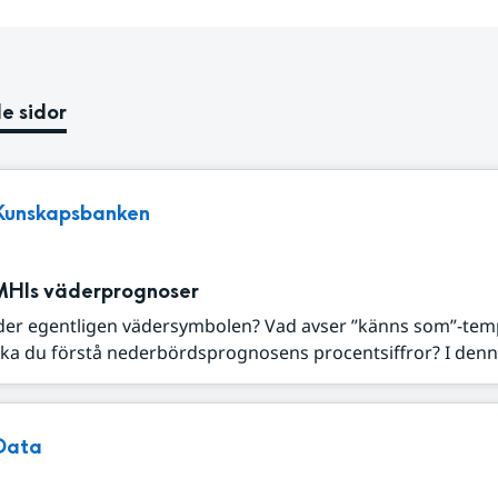
e sidor
Kunskapsbanken
MHIs väderprognoser
der egentligen vädersymbolen? Vad avser ”känns som”-tem
ka du förstå nederbördsprognosens procentsiffror? I denna
Data