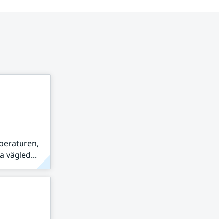
peraturen,
 vägled...