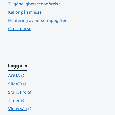
Tillgänglighetsredogörelse
Kakor på smhi.se
Hantering av personuppgifter
Om smhi.se
Logga in
Länk till annan webbplats.
AQUA
Länk till annan webbplats.
SIMAIR
Länk till annan webbplats.
SMHI Pro
Länk till annan webbplats.
Timbr
Länk till annan webbplats.
Vinterväg