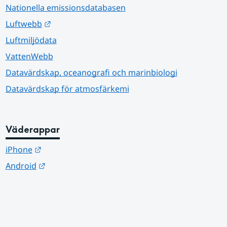
Nationella emissionsdatabasen
Länk till annan webbplats.
Luftwebb
Luftmiljödata
VattenWebb
Datavärdskap, oceanografi och marinbiologi
Datavärdskap för atmosfärkemi
Väderappar
Länk till annan webbplats.
iPhone
Länk till annan webbplats.
Android