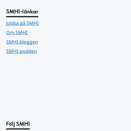
SMHI-länkar
Jobba på SMHI
Om SMHI
SMHI-bloggen
SMHI-podden
Följ SMHI