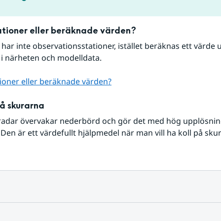
tioner eller beräknade värden?
r har inte observationsstationer, istället beräknas ett värde u
 i närheten och modelldata.
ioner eller beräknade värden?
på skurarna
radar övervakar nederbörd och gör det med hög upplösning 
Den är ett värdefullt hjälpmedel när man vill ha koll på sku