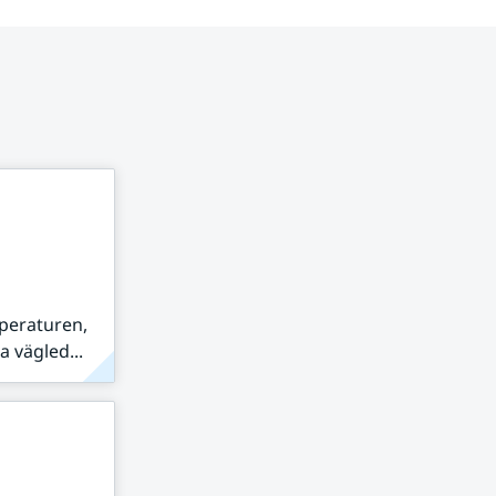
peraturen,
 vägled...