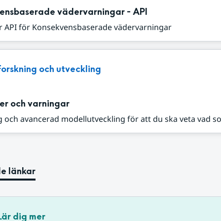
ensbaserade vädervarningar - API
r API för Konsekvensbaserade vädervarningar
Forskning och utveckling
er och varningar
 och avancerad modellutveckling för att du ska veta vad s
e länkar
Lär dig mer