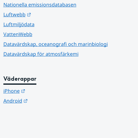
Nationella emissionsdatabasen
Länk till annan webbplats.
Luftwebb
Luftmiljödata
VattenWebb
Datavärdskap, oceanografi och marinbiologi
Datavärdskap för atmosfärkemi
Väderappar
Länk till annan webbplats.
iPhone
Länk till annan webbplats.
Android