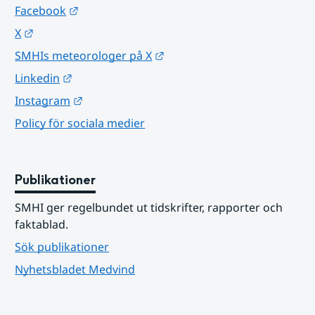
Länk till annan webbplats.
Facebook
Länk till annan webbplats.
X
Länk till annan webbplats.
SMHIs meteorologer på X
Länk till annan webbplats.
Linkedin
Länk till annan webbplats.
Instagram
Policy för sociala medier
Publikationer
SMHI ger regelbundet ut tidskrifter, rapporter och 
faktablad.
Sök publikationer
Nyhetsbladet Medvind