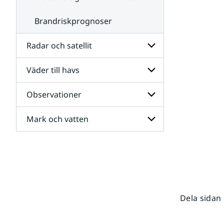
Brandriskprognoser
Radar och satellit
Väder till havs
Undersidor
för
Radar
Observationer
Undersidor
och
för
satellit
Väder
Mark och vatten
Undersidor
till
för
havs
Observationer
Undersidor
för
Mark
och
vatten
Dela sidan