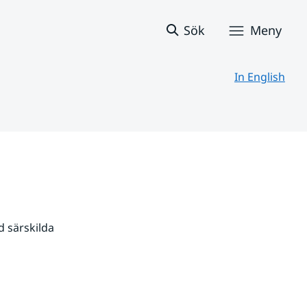
Sök
Meny
In English
 särskilda 