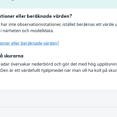
tioner eller beräknade värden?
r har inte observationsstationer, istället beräknas ett värde u
 i närheten och modelldata.
ioner eller beräknade värden?
på skurarna
radar övervakar nederbörd och gör det med hög upplösning 
Den är ett värdefullt hjälpmedel när man vill ha koll på sku