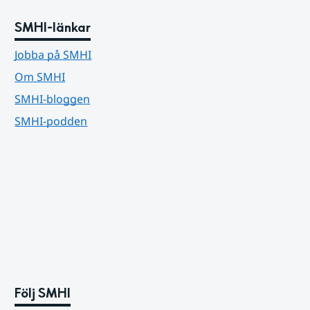
SMHI-länkar
Jobba på SMHI
Om SMHI
SMHI-bloggen
SMHI-podden
Följ SMHI