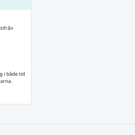
tifrån 
i både tid 
rarna.