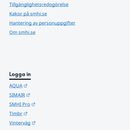
Tillgänglighetsredogörelse
Kakor på smhi.se
Hantering av personuppgifter
Om smhi.se
Logga in
Länk till annan webbplats.
AQUA
Länk till annan webbplats.
SIMAIR
Länk till annan webbplats.
SMHI Pro
Länk till annan webbplats.
Timbr
Länk till annan webbplats.
Vinterväg