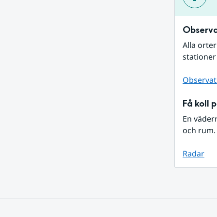
Observa
Alla orte
stationer
Observat
Få koll 
En väder
och rum. 
Radar