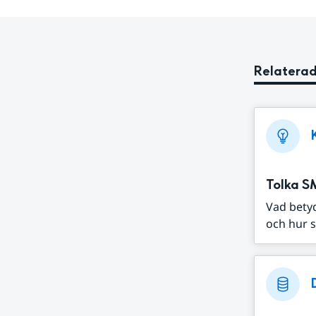
Relaterad
Tolka S
Vad bety
och hur s