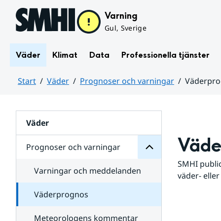
Hoppa till sidans innehåll
Varning
Gul, Sverige
Väder
Klimat
Data
Professionella tjänster
Start
Väder
Prognoser och varningar
Väderpr
varningar
och
Huvudinnehåll
Prognoser
för
Undersidor
Väder
Väde
Prognoser och varningar
SMHI public
Varningar och meddelanden
väder- eller
Väderprognos
Meteorologens kommentar