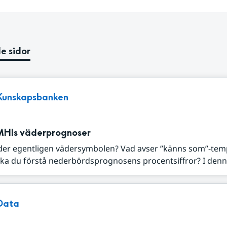
e sidor
Kunskapsbanken
MHIs väderprognoser
der egentligen vädersymbolen? Vad avser ”känns som”-tem
ka du förstå nederbördsprognosens procentsiffror? I denna
Data