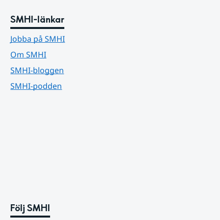
SMHI-länkar
Jobba på SMHI
Om SMHI
SMHI-bloggen
SMHI-podden
Följ SMHI