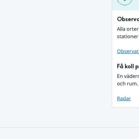
Observa
Alla orte
stationer
Observat
Få koll 
En väder
och rum. 
Radar