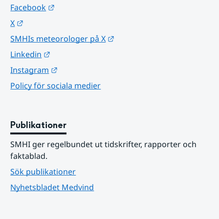
Länk till annan webbplats.
Facebook
Länk till annan webbplats.
X
Länk till annan webbplats.
SMHIs meteorologer på X
Länk till annan webbplats.
Linkedin
Länk till annan webbplats.
Instagram
Policy för sociala medier
Publikationer
SMHI ger regelbundet ut tidskrifter, rapporter och 
faktablad.
Sök publikationer
Nyhetsbladet Medvind