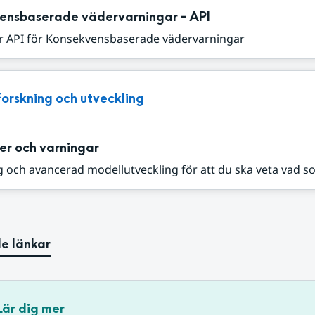
ensbaserade vädervarningar - API
r API för Konsekvensbaserade vädervarningar
Forskning och utveckling
er och varningar
 och avancerad modellutveckling för att du ska veta vad s
e länkar
Lär dig mer