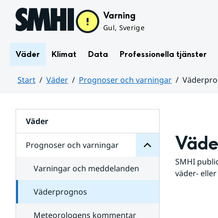
Hoppa till sidans innehåll
Varning
Gul, Sverige
Väder
Klimat
Data
Professionella tjänster
Start
Väder
Prognoser och varningar
Väderpr
varningar
och
Huvudinnehåll
Prognoser
för
Undersidor
Väder
Väde
Prognoser och varningar
SMHI public
Varningar och meddelanden
väder- eller
Väderprognos
Meteorologens kommentar