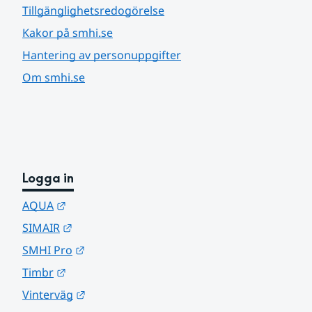
Tillgänglighetsredogörelse
Kakor på smhi.se
Hantering av personuppgifter
Om smhi.se
Logga in
Länk till annan webbplats.
AQUA
Länk till annan webbplats.
SIMAIR
Länk till annan webbplats.
SMHI Pro
Länk till annan webbplats.
Timbr
Länk till annan webbplats.
Vinterväg