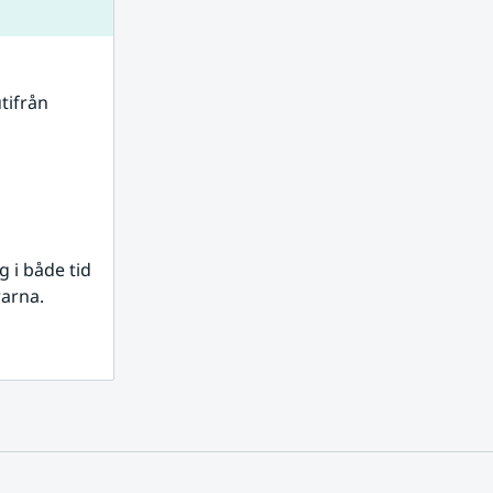
tifrån 
i både tid 
rarna.