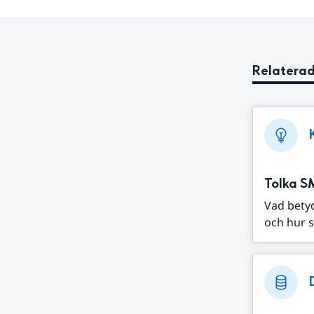
Relaterad
Tolka S
Vad bety
och hur s