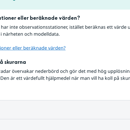
tioner eller beräknade värden?
r har inte observationsstationer, istället beräknas ett värde u
 i närheten och modelldata.
ioner eller beräknade värden?
på skurarna
radar övervakar nederbörd och gör det med hög upplösning 
Den är ett värdefullt hjälpmedel när man vill ha koll på sku