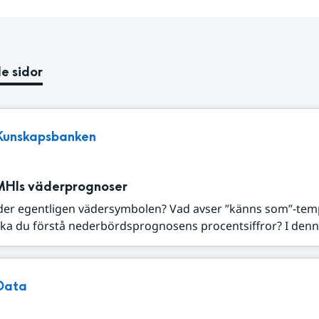
e sidor
Kunskapsbanken
MHIs väderprognoser
der egentligen vädersymbolen? Vad avser ”känns som”-tem
ka du förstå nederbördsprognosens procentsiffror? I denna
Data