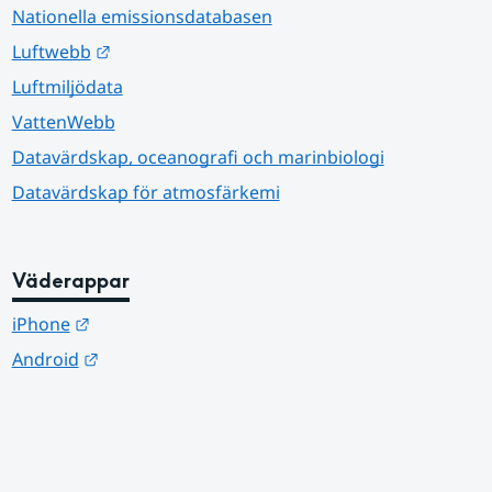
Nationella emissionsdatabasen
Länk till annan webbplats.
Luftwebb
Luftmiljödata
VattenWebb
Datavärdskap, oceanografi och marinbiologi
Datavärdskap för atmosfärkemi
Väderappar
Länk till annan webbplats.
iPhone
Länk till annan webbplats.
Android