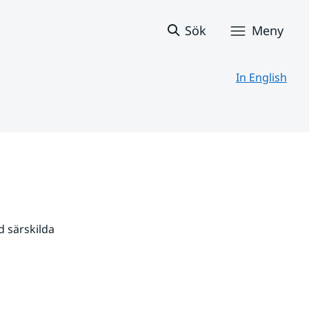
Sök
Meny
In English
 särskilda 