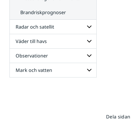
Brandriskprognoser
Radar och satellit
Väder till havs
Undersidor
för
Radar
Observationer
Undersidor
och
för
satellit
Väder
Mark och vatten
Undersidor
till
för
havs
Observationer
Undersidor
för
Mark
och
vatten
Dela sidan