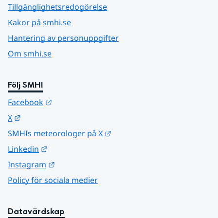
Tillgänglighetsredogörelse
Kakor på smhi.se
Hantering av personuppgifter
Om smhi.se
Följ SMHI
Länk till annan webbplats.
Facebook
Länk till annan webbplats.
X
Länk till annan webbplats.
SMHIs meteorologer på X
Länk till annan webbplats.
Linkedin
Länk till annan webbplats.
Instagram
Policy för sociala medier
Datavärdskap