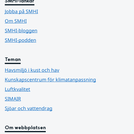
SMHI-länkar
Jobba på SMHI
Om SMHI
SMHI-bloggen
SMHI-podden
Teman
Havsmiljö i kust och hav
Kunskapscentrum för klimatanpassning
Luftkvalitet
SIMAIR
Sjöar och vattendrag
Om webbplatsen