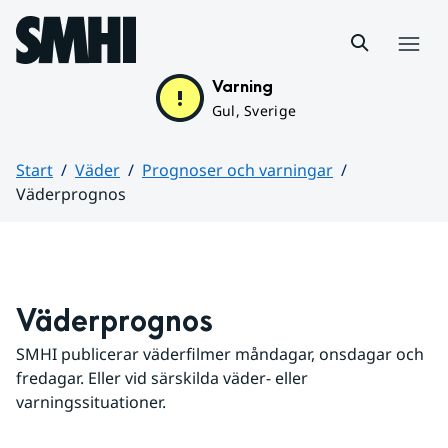
Hoppa till sidans innehåll
Meny
Varning
Gul, Sverige
Start
Väder
Prognoser och varningar
Väderprognos
Huvudinnehåll
Väderprognos
SMHI publicerar väderfilmer måndagar, onsdagar och 
fredagar. Eller vid särskilda väder- eller 
varningssituationer.