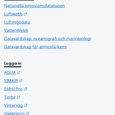
Nationella emissionsdatabasen
Länk till annan webbplats.
Luftwebb
Luftmiljödata
VattenWebb
Datavärdskap, oceanografi och marinbiologi
Datavärdskap för atmosfärkemi
Logga in
Länk till annan webbplats.
AQUA
Länk till annan webbplats.
SIMAIR
Länk till annan webbplats.
SMHI Pro
Länk till annan webbplats.
Timbr
Länk till annan webbplats.
Vinterväg
Länk till annan webbplats.
Väderlarm