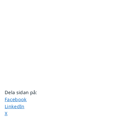
Dela sidan på
:
Dela sidan på
Facebook
Dela sidan på
LinkedIn
Dela sidan på
X