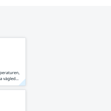
peraturen,
 vägled...