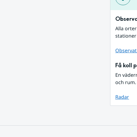
Observa
Alla orte
stationer
Observat
Få koll 
En väder
och rum. 
Radar