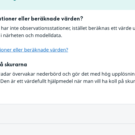
tioner eller beräknade värden?
r har inte observationsstationer, istället beräknas ett värde u
 i närheten och modelldata.
ioner eller beräknade värden?
på skurarna
radar övervakar nederbörd och gör det med hög upplösning 
Den är ett värdefullt hjälpmedel när man vill ha koll på sku