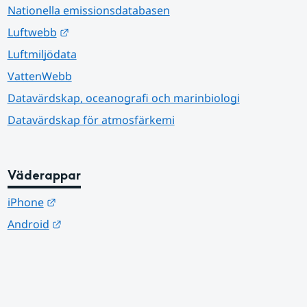
Nationella emissionsdatabasen
Länk till annan webbplats.
Luftwebb
Luftmiljödata
VattenWebb
Datavärdskap, oceanografi och marinbiologi
Datavärdskap för atmosfärkemi
Väderappar
Länk till annan webbplats.
iPhone
Länk till annan webbplats.
Android