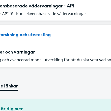
ensbaserade vädervarningar - API
r API för Konsekvensbaserade vädervarningar
Forskning och utveckling
er och varningar
 och avancerad modellutveckling för att du ska veta vad s
e länkar
Lär dig mer