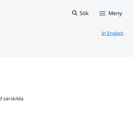
Sök
Meny
In English
 särskilda 