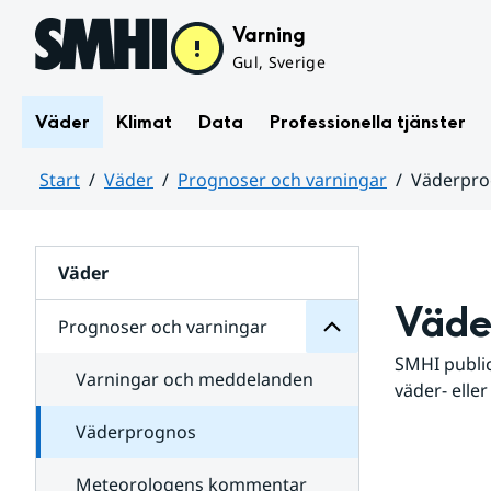
Hoppa till sidans innehåll
Varning
Gul, Sverige
Väder
Klimat
Data
Professionella tjänster
Start
Väder
Prognoser och varningar
Väderpr
varningar
och
Huvudinnehåll
Prognoser
för
Undersidor
Väder
Väde
Prognoser och varningar
SMHI public
Varningar och meddelanden
väder- eller
Väderprognos
Meteorologens kommentar