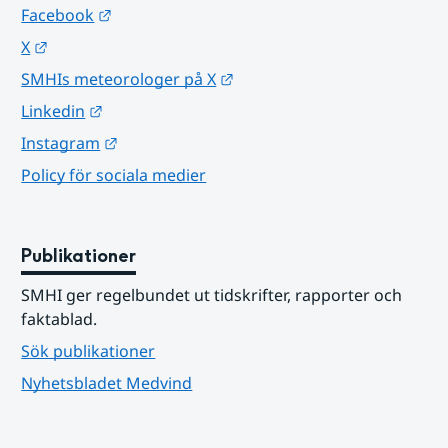
Länk till annan webbplats.
Facebook
Länk till annan webbplats.
X
Länk till annan webbplats.
SMHIs meteorologer på X
Länk till annan webbplats.
Linkedin
Länk till annan webbplats.
Instagram
Policy för sociala medier
Publikationer
SMHI ger regelbundet ut tidskrifter, rapporter och 
faktablad.
Sök publikationer
Nyhetsbladet Medvind