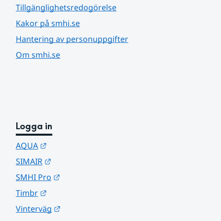
Tillgänglighetsredogörelse
Kakor på smhi.se
Hantering av personuppgifter
Om smhi.se
Logga in
Länk till annan webbplats.
AQUA
Länk till annan webbplats.
SIMAIR
Länk till annan webbplats.
SMHI Pro
Länk till annan webbplats.
Timbr
Länk till annan webbplats.
Vinterväg