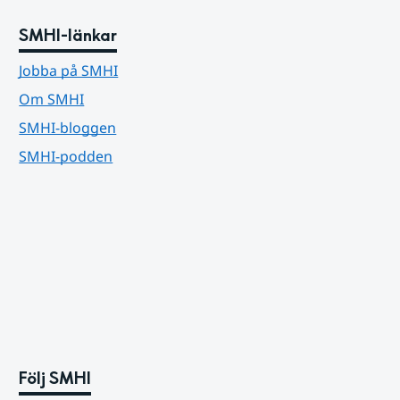
SMHI-länkar
Jobba på SMHI
Om SMHI
SMHI-bloggen
SMHI-podden
Följ SMHI