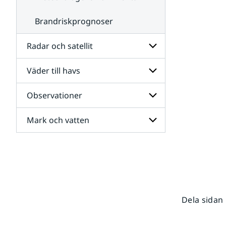
Brandriskprognoser
Radar och satellit
Väder till havs
Undersidor
för
Radar
Observationer
Undersidor
och
för
satellit
Väder
Mark och vatten
Undersidor
till
för
havs
Observationer
Undersidor
för
Mark
och
vatten
Dela sidan