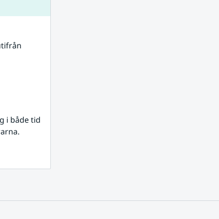
tifrån 
i både tid 
rarna.