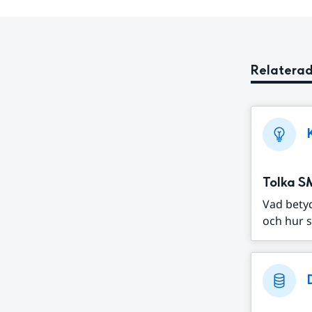
Relaterad
Tolka S
Vad bety
och hur s