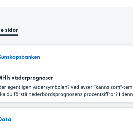
e sidor
Kunskapsbanken
MHIs väderprognoser
der egentligen vädersymbolen? Vad avser ”känns som”-tem
ka du förstå nederbördsprognosens procentsiffror? I denna
Data