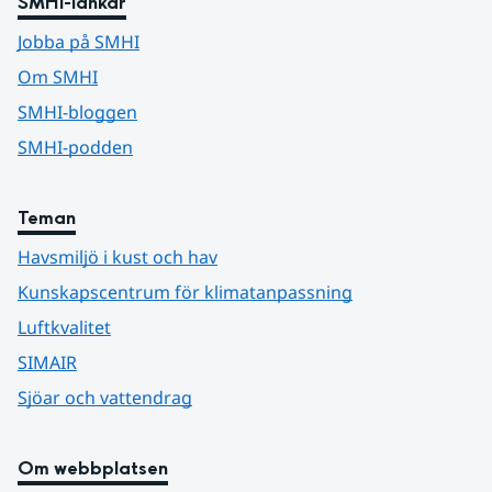
SMHI-länkar
Jobba på SMHI
Om SMHI
SMHI-bloggen
SMHI-podden
Teman
Havsmiljö i kust och hav
Kunskapscentrum för klimatanpassning
Luftkvalitet
SIMAIR
Sjöar och vattendrag
Om webbplatsen