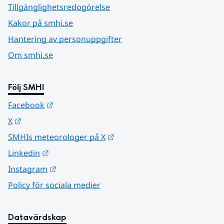
Tillgänglighetsredogörelse
Kakor på smhi.se
Hantering av personuppgifter
Om smhi.se
Följ SMHI
Länk till annan webbplats.
Facebook
Länk till annan webbplats.
X
Länk till annan webbplats.
SMHIs meteorologer på X
Länk till annan webbplats.
Linkedin
Länk till annan webbplats.
Instagram
Policy för sociala medier
Datavärdskap