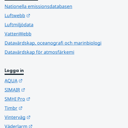
Nationella emissionsdatabasen
Länk till annan webbplats.
Luftwebb
Luftmiljödata
VattenWebb
Datavärdskap, oceanografi och marinbiologi
Datavärdskap för atmosfärkemi
Logga in
Länk till annan webbplats.
AQUA
Länk till annan webbplats.
SIMAIR
Länk till annan webbplats.
SMHI Pro
Länk till annan webbplats.
Timbr
Länk till annan webbplats.
Vinterväg
Länk till annan webbplats.
Väderlarm