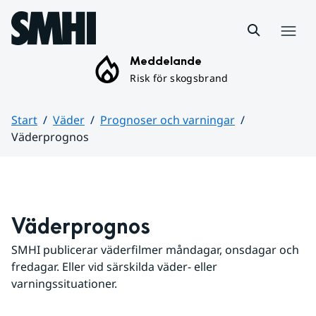
Hoppa till sidans innehåll
Meny
Meddelande
Risk för skogsbrand
Start
Väder
Prognoser och varningar
Väderprognos
Huvudinnehåll
Väderprognos
SMHI publicerar väderfilmer måndagar, onsdagar och 
fredagar. Eller vid särskilda väder- eller 
varningssituationer.