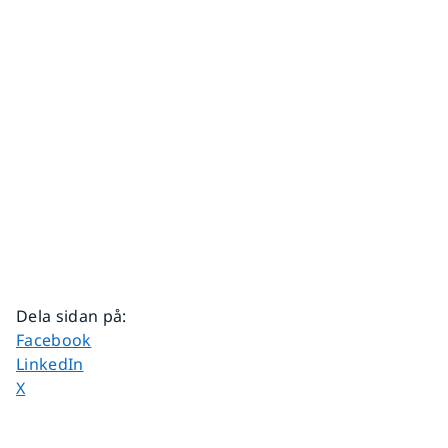
Dela sidan på
:
Dela sidan på
Facebook
Dela sidan på
LinkedIn
Dela sidan på
X