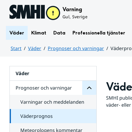
Hoppa till sidans innehåll
Varning
Gul, Sverige
Väder
Klimat
Data
Professionella tjänster
Start
Väder
Prognoser och varningar
Väderpr
varningar
och
Huvudinnehåll
Prognoser
för
Undersidor
Väder
Väde
Prognoser och varningar
SMHI public
Varningar och meddelanden
väder- eller
Väderprognos
Meteorologens kommentar