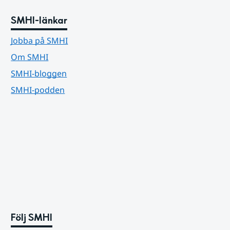
SMHI-länkar
Jobba på SMHI
Om SMHI
SMHI-bloggen
SMHI-podden
Följ SMHI