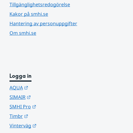
Tillgänglighetsredogörelse
Kakor på smhi.se
Hantering av personuppgifter
Om smhi.se
Logga in
Länk till annan webbplats.
AQUA
Länk till annan webbplats.
SIMAIR
Länk till annan webbplats.
SMHI Pro
Länk till annan webbplats.
Timbr
Länk till annan webbplats.
Vinterväg