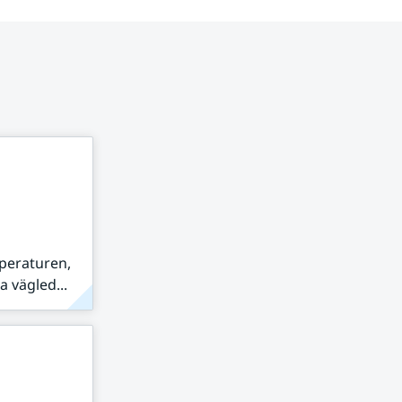
peraturen,
 vägled...