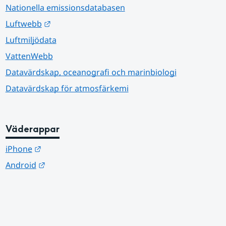
Nationella emissionsdatabasen
Länk till annan webbplats.
Luftwebb
Luftmiljödata
VattenWebb
Datavärdskap, oceanografi och marinbiologi
Datavärdskap för atmosfärkemi
Väderappar
Länk till annan webbplats.
iPhone
Länk till annan webbplats.
Android