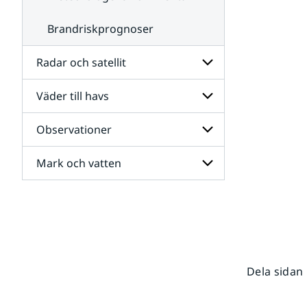
Brandriskprognoser
Radar och satellit
Väder till havs
Undersidor
för
Radar
Observationer
Undersidor
och
för
satellit
Väder
Mark och vatten
Undersidor
till
för
havs
Observationer
Undersidor
för
Mark
och
vatten
Dela sidan