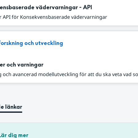
ensbaserade vädervarningar - API
r API för Konsekvensbaserade vädervarningar
Forskning och utveckling
er och varningar
 och avancerad modellutveckling för att du ska veta vad s
e länkar
Lär dig mer