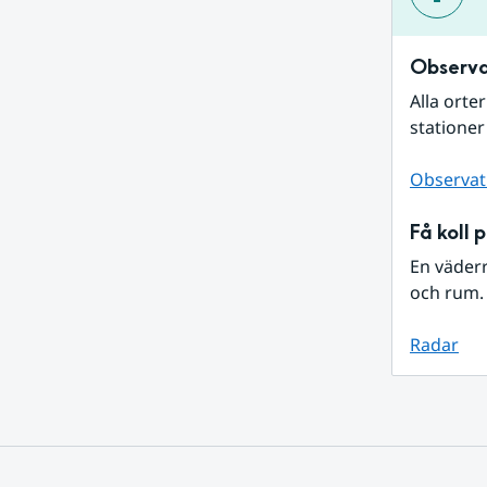
Observa
Alla orte
stationer
Observat
Få koll 
En väder
och rum. 
Radar