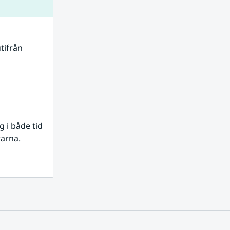
tifrån 
i både tid 
rarna.