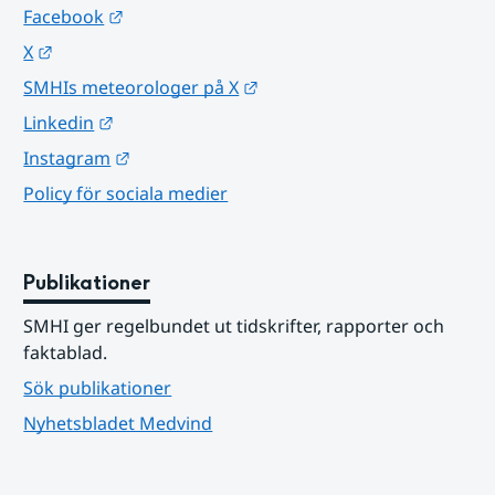
Länk till annan webbplats.
Facebook
Länk till annan webbplats.
X
Länk till annan webbplats.
SMHIs meteorologer på X
Länk till annan webbplats.
Linkedin
Länk till annan webbplats.
Instagram
Policy för sociala medier
Publikationer
SMHI ger regelbundet ut tidskrifter, rapporter och 
faktablad.
Sök publikationer
Nyhetsbladet Medvind