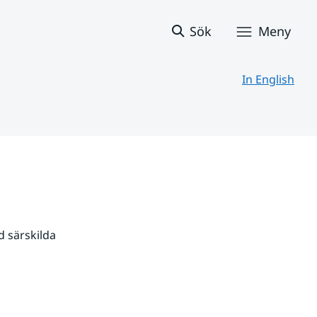
Sök
Meny
In English
 särskilda 