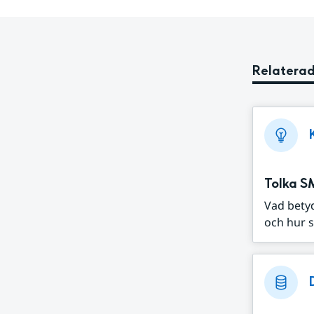
Relaterad
Tolka S
Vad bety
och hur s