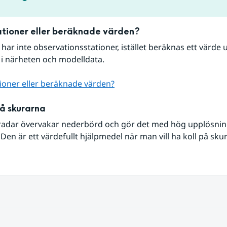
tioner eller beräknade värden?
r har inte observationsstationer, istället beräknas ett värde u
 i närheten och modelldata.
ioner eller beräknade värden?
på skurarna
radar övervakar nederbörd och gör det med hög upplösning 
Den är ett värdefullt hjälpmedel när man vill ha koll på sku