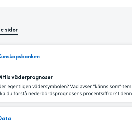
e sidor
Kunskapsbanken
MHIs väderprognoser
der egentligen vädersymbolen? Vad avser ”känns som”-tem
ka du förstå nederbördsprognosens procentsiffror? I denna
Data