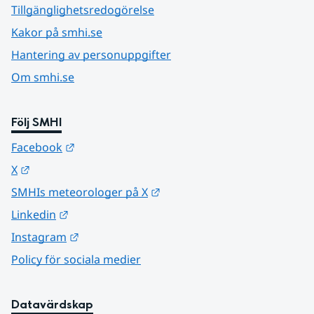
Tillgänglighetsredogörelse
Kakor på smhi.se
Hantering av personuppgifter
Om smhi.se
Följ SMHI
Länk till annan webbplats.
Facebook
Länk till annan webbplats.
X
Länk till annan webbplats.
SMHIs meteorologer på X
Länk till annan webbplats.
Linkedin
Länk till annan webbplats.
Instagram
Policy för sociala medier
Datavärdskap