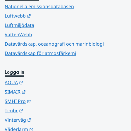
Nationella emissionsdatabasen
Länk till annan webbplats.
Luftwebb
Luftmiljödata
VattenWebb
Datavärdskap, oceanografi och marinbiologi
Datavärdskap för atmosfärkemi
Logga in
Länk till annan webbplats.
AQUA
Länk till annan webbplats.
SIMAIR
Länk till annan webbplats.
SMHI Pro
Länk till annan webbplats.
Timbr
Länk till annan webbplats.
Vinterväg
Länk till annan webbplats.
Väderlarm