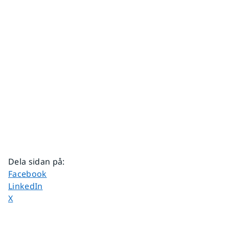
Dela sidan på
:
Dela sidan på
Facebook
Dela sidan på
LinkedIn
Dela sidan på
X