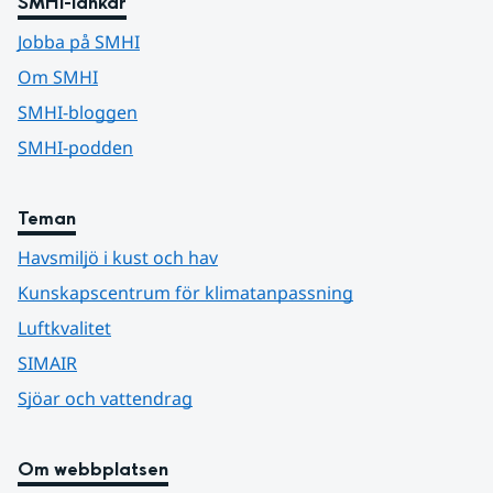
SMHI-länkar
Jobba på SMHI
Om SMHI
SMHI-bloggen
SMHI-podden
Teman
Havsmiljö i kust och hav
Kunskapscentrum för klimatanpassning
Luftkvalitet
SIMAIR
Sjöar och vattendrag
Om webbplatsen