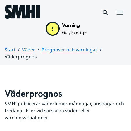
Hoppa till sidans innehåll
Meny
Varning
Gul, Sverige
Start
Väder
Prognoser och varningar
Väderprognos
Huvudinnehåll
Väderprognos
SMHI publicerar väderfilmer måndagar, onsdagar och 
fredagar. Eller vid särskilda väder- eller 
varningssituationer.