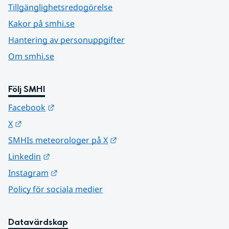
Tillgänglighetsredogörelse
Kakor på smhi.se
Hantering av personuppgifter
Om smhi.se
Följ SMHI
Länk till annan webbplats.
Facebook
Länk till annan webbplats.
X
Länk till annan webbplats.
SMHIs meteorologer på X
Länk till annan webbplats.
Linkedin
Länk till annan webbplats.
Instagram
Policy för sociala medier
Datavärdskap