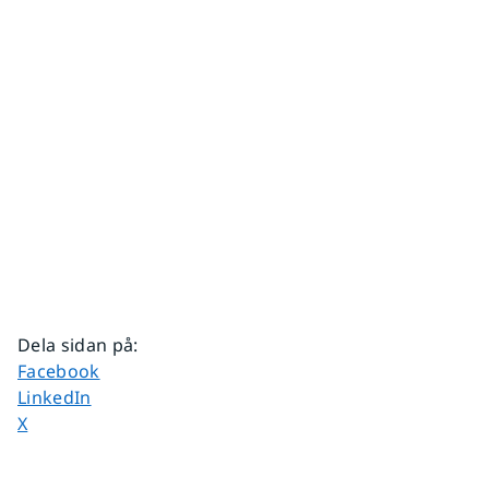
Dela sidan på
:
Dela sidan på
Facebook
Dela sidan på
LinkedIn
Dela sidan på
X