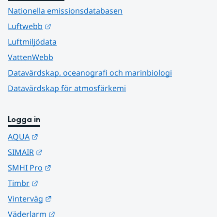
Nationella emissionsdatabasen
Länk till annan webbplats.
Luftwebb
Luftmiljödata
VattenWebb
Datavärdskap, oceanografi och marinbiologi
Datavärdskap för atmosfärkemi
Logga in
Länk till annan webbplats.
AQUA
Länk till annan webbplats.
SIMAIR
Länk till annan webbplats.
SMHI Pro
Länk till annan webbplats.
Timbr
Länk till annan webbplats.
Vinterväg
Länk till annan webbplats.
Väderlarm