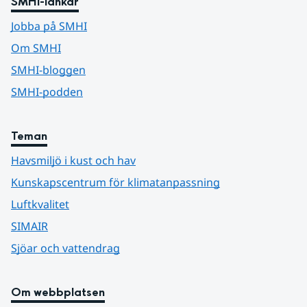
SMHI-länkar
Jobba på SMHI
Om SMHI
SMHI-bloggen
SMHI-podden
Teman
Havsmiljö i kust och hav
Kunskapscentrum för klimatanpassning
Luftkvalitet
SIMAIR
Sjöar och vattendrag
Om webbplatsen