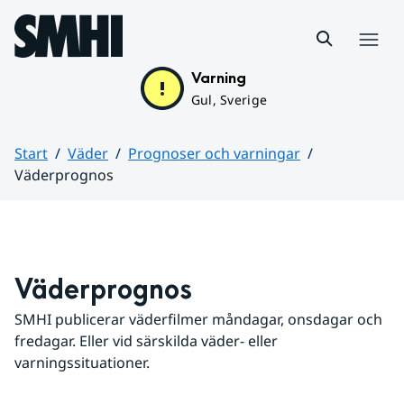
Hoppa till sidans innehåll
Meny
Varning
Gul, Sverige
Start
Väder
Prognoser och varningar
Väderprognos
Huvudinnehåll
Väderprognos
SMHI publicerar väderfilmer måndagar, onsdagar och 
fredagar. Eller vid särskilda väder- eller 
varningssituationer.