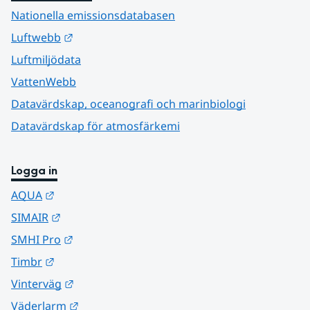
Nationella emissionsdatabasen
Länk till annan webbplats.
Luftwebb
Luftmiljödata
VattenWebb
Datavärdskap, oceanografi och marinbiologi
Datavärdskap för atmosfärkemi
Logga in
Länk till annan webbplats.
AQUA
Länk till annan webbplats.
SIMAIR
Länk till annan webbplats.
SMHI Pro
Länk till annan webbplats.
Timbr
Länk till annan webbplats.
Vinterväg
Länk till annan webbplats.
Väderlarm