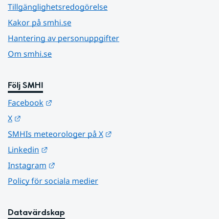
Tillgänglighetsredogörelse
Kakor på smhi.se
Hantering av personuppgifter
Om smhi.se
Följ SMHI
Länk till annan webbplats.
Facebook
Länk till annan webbplats.
X
Länk till annan webbplats.
SMHIs meteorologer på X
Länk till annan webbplats.
Linkedin
Länk till annan webbplats.
Instagram
Policy för sociala medier
Datavärdskap