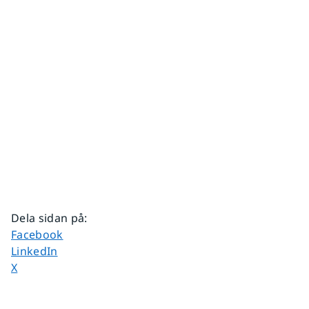
Dela sidan på
:
Dela sidan på
Facebook
Dela sidan på
LinkedIn
Dela sidan på
X