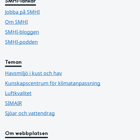
SMHI-länkar
Jobba på SMHI
Om SMHI
SMHI-bloggen
SMHI-podden
Teman
Havsmiljö i kust och hav
Kunskapscentrum för klimatanpassning
Luftkvalitet
SIMAIR
Sjöar och vattendrag
Om webbplatsen