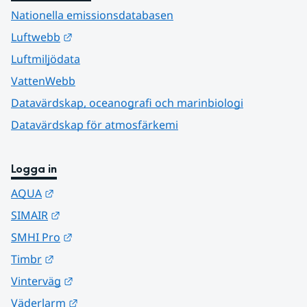
Nationella emissionsdatabasen
Länk till annan webbplats.
Luftwebb
Luftmiljödata
VattenWebb
Datavärdskap, oceanografi och marinbiologi
Datavärdskap för atmosfärkemi
Logga in
Länk till annan webbplats.
AQUA
Länk till annan webbplats.
SIMAIR
Länk till annan webbplats.
SMHI Pro
Länk till annan webbplats.
Timbr
Länk till annan webbplats.
Vinterväg
Länk till annan webbplats.
Väderlarm