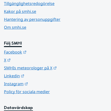
Tillgänglighetsredogörelse
Kakor på smhi.se
Hantering av personuppgifter
Om smhi.se
Följ SMHI
Länk till annan webbplats.
Facebook
Länk till annan webbplats.
X
Länk till annan webbplats.
SMHIs meteorologer på X
Länk till annan webbplats.
Linkedin
Länk till annan webbplats.
Instagram
Policy för sociala medier
Datavärdskap