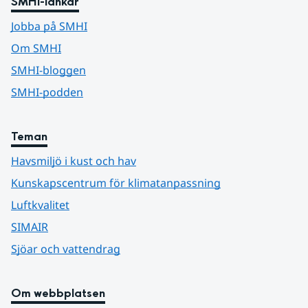
SMHI-länkar
Jobba på SMHI
Om SMHI
SMHI-bloggen
SMHI-podden
Teman
Havsmiljö i kust och hav
Kunskapscentrum för klimatanpassning
Luftkvalitet
SIMAIR
Sjöar och vattendrag
Om webbplatsen