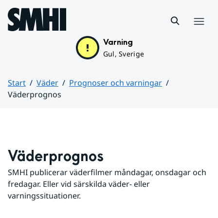
Hoppa till sidans innehåll
Meny
Varning
Gul, Sverige
Start
Väder
Prognoser och varningar
Väderprognos
Huvudinnehåll
Väderprognos
SMHI publicerar väderfilmer måndagar, onsdagar och 
fredagar. Eller vid särskilda väder- eller 
varningssituationer.