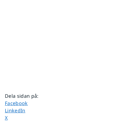
Dela sidan på
:
Dela sidan på
Facebook
Dela sidan på
LinkedIn
Dela sidan på
X