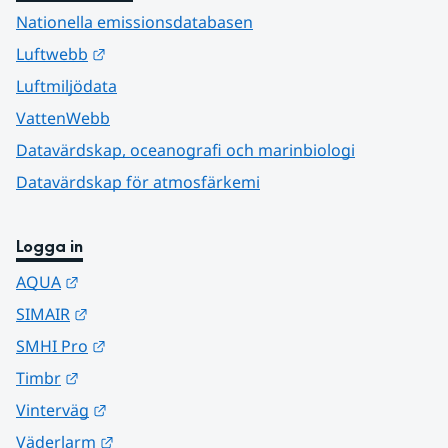
Nationella emissionsdatabasen
Länk till annan webbplats.
Luftwebb
Luftmiljödata
VattenWebb
Datavärdskap, oceanografi och marinbiologi
Datavärdskap för atmosfärkemi
Logga in
Länk till annan webbplats.
AQUA
Länk till annan webbplats.
SIMAIR
Länk till annan webbplats.
SMHI Pro
Länk till annan webbplats.
Timbr
Länk till annan webbplats.
Vinterväg
Länk till annan webbplats.
Väderlarm