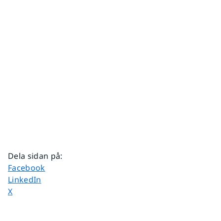
Dela sidan på
:
Dela sidan på
Facebook
Dela sidan på
LinkedIn
Dela sidan på
X