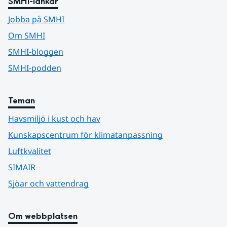
SMHI-länkar
Jobba på SMHI
Om SMHI
SMHI-bloggen
SMHI-podden
Teman
Havsmiljö i kust och hav
Kunskapscentrum för klimatanpassning
Luftkvalitet
SIMAIR
Sjöar och vattendrag
Om webbplatsen