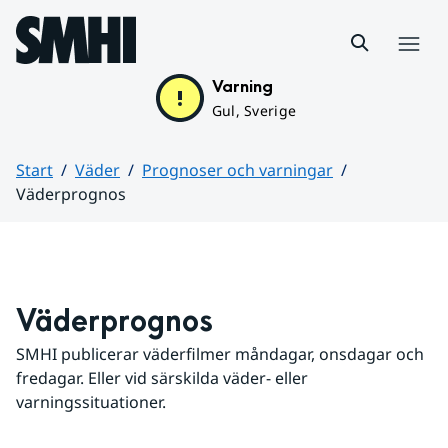
Hoppa till sidans innehåll
Meny
Varning
Gul, Sverige
Start
Väder
Prognoser och varningar
Väderprognos
Huvudinnehåll
Väderprognos
SMHI publicerar väderfilmer måndagar, onsdagar och 
fredagar. Eller vid särskilda väder- eller 
varningssituationer.