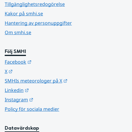
Tillgänglighetsredogörelse
Kakor på smhi.se
Hantering av personuppgifter
Om smhi.se
Följ SMHI
Länk till annan webbplats.
Facebook
Länk till annan webbplats.
X
Länk till annan webbplats.
SMHIs meteorologer på X
Länk till annan webbplats.
Linkedin
Länk till annan webbplats.
Instagram
Policy för sociala medier
Datavärdskap