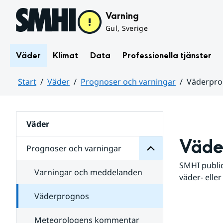
Hoppa till sidans innehåll
Varning
Gul, Sverige
Väder
Klimat
Data
Professionella tjänster
Start
Väder
Prognoser och varningar
Väderpr
varningar
och
Huvudinnehåll
Prognoser
för
Undersidor
Väder
Väde
Prognoser och varningar
SMHI public
Varningar och meddelanden
väder- eller
Väderprognos
Meteorologens kommentar