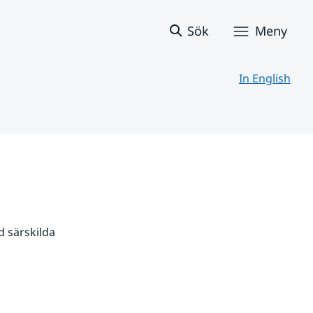
Sök
Meny
In English
 särskilda 