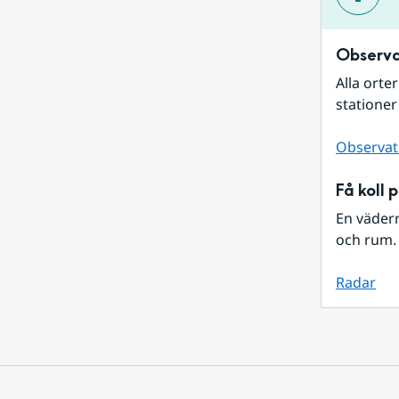
Observa
Alla orte
stationer
Observat
Få koll 
En väder
och rum. 
Radar