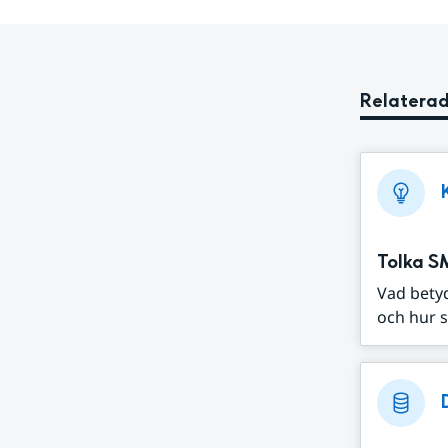
Relaterad
Tolka S
Vad bety
och hur s