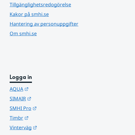
Tillgänglighetsredogörelse
Kakor på smhi.se
Hantering av personuppgifter
Om smhi.se
Logga in
Länk till annan webbplats.
AQUA
Länk till annan webbplats.
SIMAIR
Länk till annan webbplats.
SMHI Pro
Länk till annan webbplats.
Timbr
Länk till annan webbplats.
Vinterväg