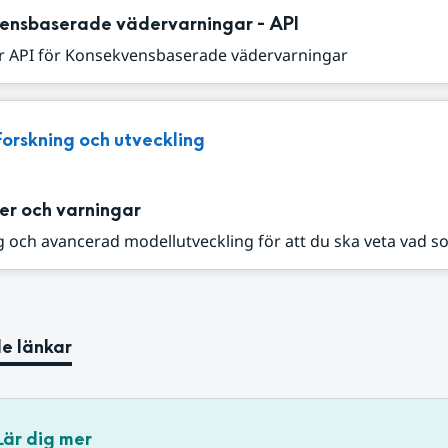
ensbaserade vädervarningar - API
r API för Konsekvensbaserade vädervarningar
Forskning och utveckling
er och varningar
 och avancerad modellutveckling för att du ska veta vad s
e länkar
Lär dig mer