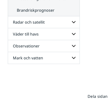
Brandriskprognoser
Radar och satellit
Väder till havs
Undersidor
för
Radar
Observationer
Undersidor
och
för
satellit
Väder
Mark och vatten
Undersidor
till
för
havs
Observationer
Undersidor
för
Mark
och
vatten
Dela sidan