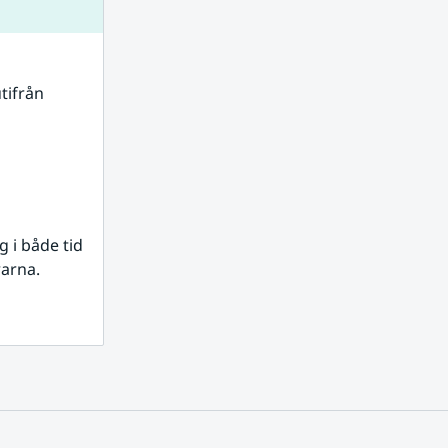
tifrån 
i både tid 
rarna.