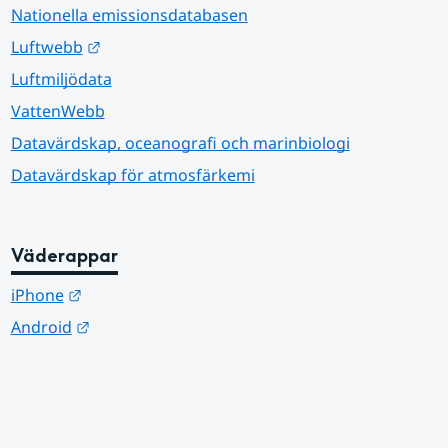
Nationella emissionsdatabasen
Länk till annan webbplats.
Luftwebb
Luftmiljödata
VattenWebb
Datavärdskap, oceanografi och marinbiologi
Datavärdskap för atmosfärkemi
Väderappar
Länk till annan webbplats.
iPhone
Länk till annan webbplats.
Android