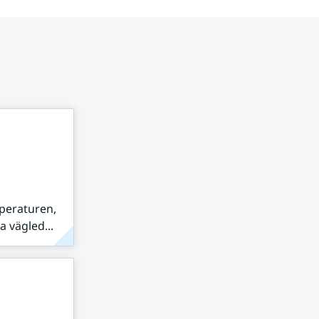
peraturen,
 vägled...