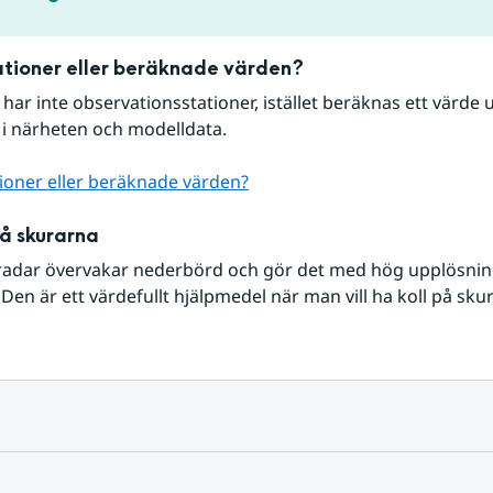
tioner eller beräknade värden?
r har inte observationsstationer, istället beräknas ett värde u
 i närheten och modelldata.
ioner eller beräknade värden?
på skurarna
radar övervakar nederbörd och gör det med hög upplösning 
Den är ett värdefullt hjälpmedel när man vill ha koll på sku