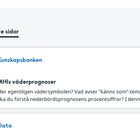
e sidor
Kunskapsbanken
MHIs väderprognoser
der egentligen vädersymbolen? Vad avser ”känns som”-tem
ka du förstå nederbördsprognosens procentsiffror? I denna
Data