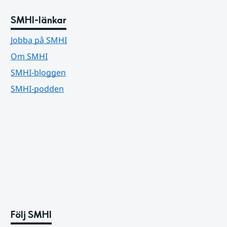
SMHI-länkar
Jobba på SMHI
Om SMHI
SMHI-bloggen
SMHI-podden
Följ SMHI