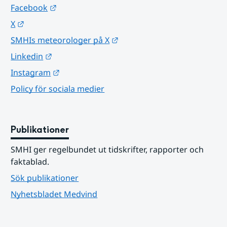
Länk till annan webbplats.
Facebook
Länk till annan webbplats.
X
Länk till annan webbplats.
SMHIs meteorologer på X
Länk till annan webbplats.
Linkedin
Länk till annan webbplats.
Instagram
Policy för sociala medier
Publikationer
SMHI ger regelbundet ut tidskrifter, rapporter och 
faktablad.
Sök publikationer
Nyhetsbladet Medvind