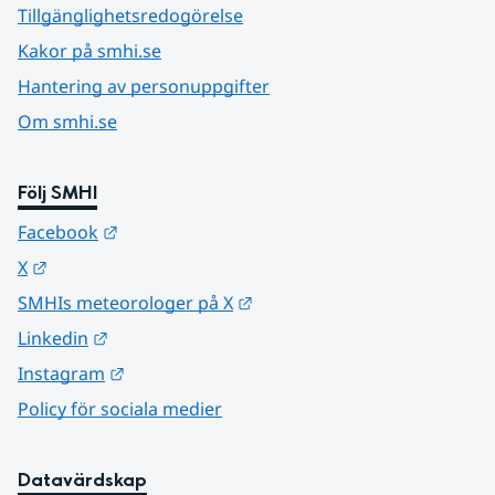
Tillgänglighetsredogörelse
Kakor på smhi.se
Hantering av personuppgifter
Om smhi.se
Följ SMHI
Länk till annan webbplats.
Facebook
Länk till annan webbplats.
X
Länk till annan webbplats.
SMHIs meteorologer på X
Länk till annan webbplats.
Linkedin
Länk till annan webbplats.
Instagram
Policy för sociala medier
Datavärdskap