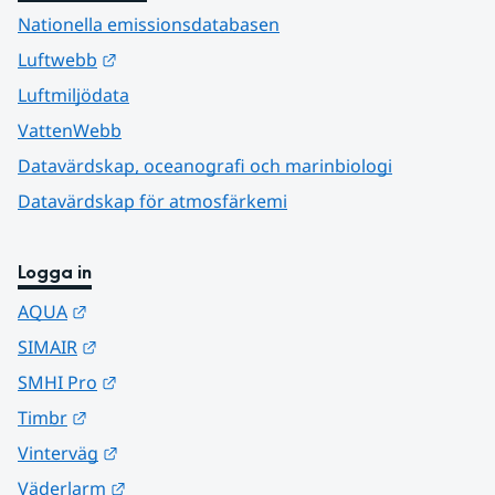
Nationella emissionsdatabasen
Länk till annan webbplats.
Luftwebb
Luftmiljödata
VattenWebb
Datavärdskap, oceanografi och marinbiologi
Datavärdskap för atmosfärkemi
Logga in
Länk till annan webbplats.
AQUA
Länk till annan webbplats.
SIMAIR
Länk till annan webbplats.
SMHI Pro
Länk till annan webbplats.
Timbr
Länk till annan webbplats.
Vinterväg
Länk till annan webbplats.
Väderlarm