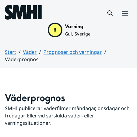
Hoppa till sidans innehåll
Meny
Varning
Gul, Sverige
Start
Väder
Prognoser och varningar
Väderprognos
Huvudinnehåll
Väderprognos
SMHI publicerar väderfilmer måndagar, onsdagar och 
fredagar. Eller vid särskilda väder- eller 
varningssituationer.