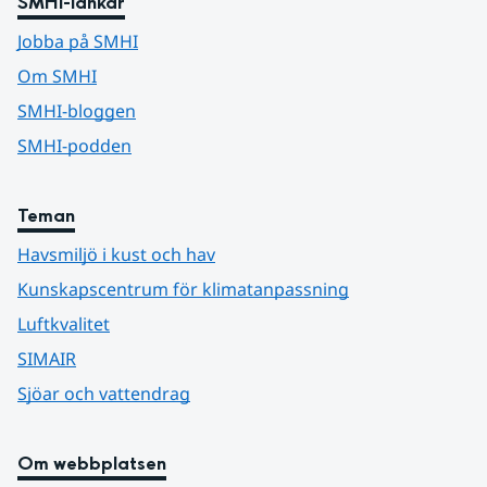
SMHI-länkar
Jobba på SMHI
Om SMHI
SMHI-bloggen
SMHI-podden
Teman
Havsmiljö i kust och hav
Kunskapscentrum för klimatanpassning
Luftkvalitet
SIMAIR
Sjöar och vattendrag
Om webbplatsen