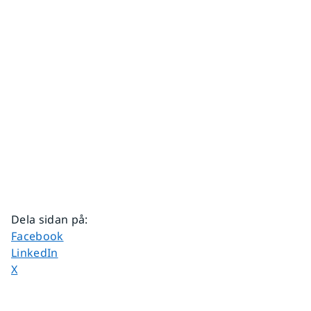
Dela sidan på
:
Dela sidan på
Facebook
Dela sidan på
LinkedIn
Dela sidan på
X