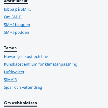
SMHI-länkar
Jobba på SMHI
Om SMHI
SMHI-bloggen
SMHI-podden
Teman
Havsmiljö i kust och hav
Kunskapscentrum för klimatanpassning
Luftkvalitet
SIMAIR
Sjöar och vattendrag
Om webbplatsen