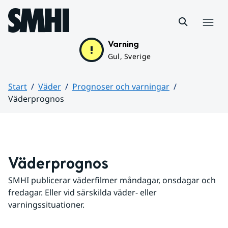
Hoppa till sidans innehåll
Meny
Varning
Gul, Sverige
Start
Väder
Prognoser och varningar
Väderprognos
Huvudinnehåll
Väderprognos
SMHI publicerar väderfilmer måndagar, onsdagar och 
fredagar. Eller vid särskilda väder- eller 
varningssituationer.