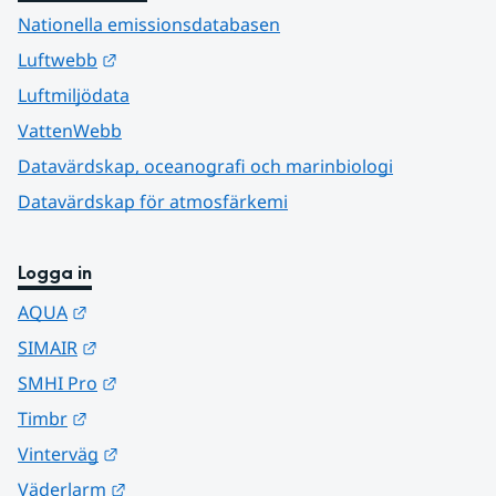
Nationella emissionsdatabasen
Länk till annan webbplats.
Luftwebb
Luftmiljödata
VattenWebb
Datavärdskap, oceanografi och marinbiologi
Datavärdskap för atmosfärkemi
Logga in
Länk till annan webbplats.
AQUA
Länk till annan webbplats.
SIMAIR
Länk till annan webbplats.
SMHI Pro
Länk till annan webbplats.
Timbr
Länk till annan webbplats.
Vinterväg
Länk till annan webbplats.
Väderlarm