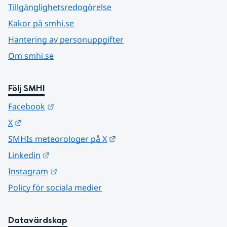
Tillgänglighetsredogörelse
Kakor på smhi.se
Hantering av personuppgifter
Om smhi.se
Följ SMHI
Länk till annan webbplats.
Facebook
Länk till annan webbplats.
X
Länk till annan webbplats.
SMHIs meteorologer på X
Länk till annan webbplats.
Linkedin
Länk till annan webbplats.
Instagram
Policy för sociala medier
Datavärdskap