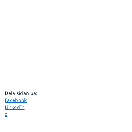
Dela sidan på
:
Dela sidan på
Facebook
Dela sidan på
LinkedIn
Dela sidan på
X