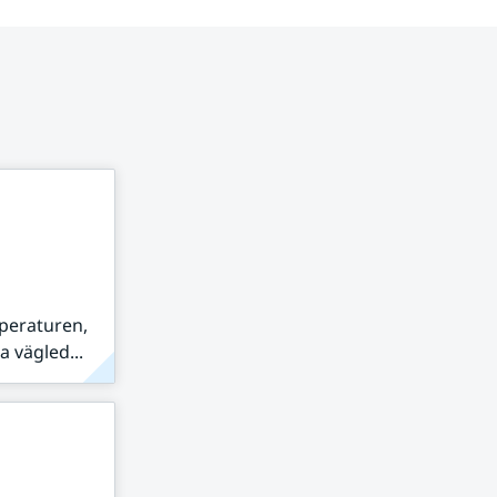
peraturen,
 vägled...