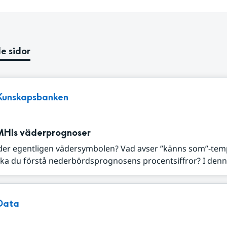
e sidor
Kunskapsbanken
MHIs väderprognoser
der egentligen vädersymbolen? Vad avser ”känns som”-tem
ka du förstå nederbördsprognosens procentsiffror? I denna
Data