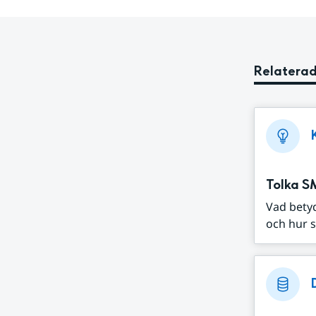
Relaterad
Tolka S
Vad bety
och hur s