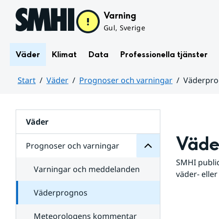
Hoppa till sidans innehåll
Varning
Gul, Sverige
Väder
Klimat
Data
Professionella tjänster
Start
Väder
Prognoser och varningar
Väderpr
varningar
och
Huvudinnehåll
Prognoser
för
Undersidor
Väder
Väde
Prognoser och varningar
SMHI public
Varningar och meddelanden
väder- eller
Väderprognos
Meteorologens kommentar