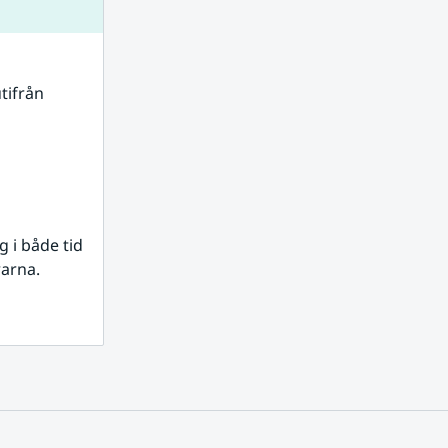
tifrån 
i både tid 
rarna.