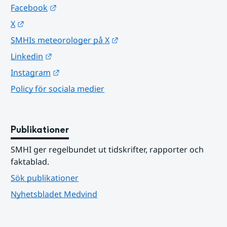
Länk till annan webbplats.
Facebook
Länk till annan webbplats.
X
Länk till annan webbplats.
SMHIs meteorologer på X
Länk till annan webbplats.
Linkedin
Länk till annan webbplats.
Instagram
Policy för sociala medier
Publikationer
SMHI ger regelbundet ut tidskrifter, rapporter och 
faktablad.
Sök publikationer
Nyhetsbladet Medvind