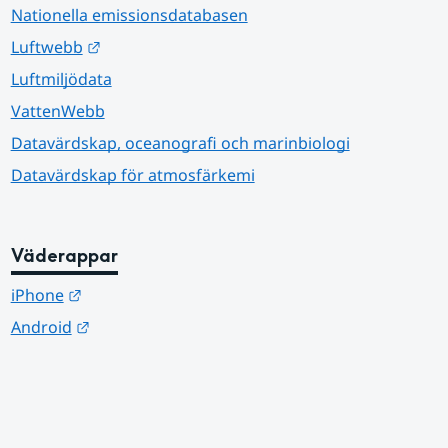
Nationella emissionsdatabasen
Länk till annan webbplats.
Luftwebb
Luftmiljödata
VattenWebb
Datavärdskap, oceanografi och marinbiologi
Datavärdskap för atmosfärkemi
Väderappar
Länk till annan webbplats.
iPhone
Länk till annan webbplats.
Android