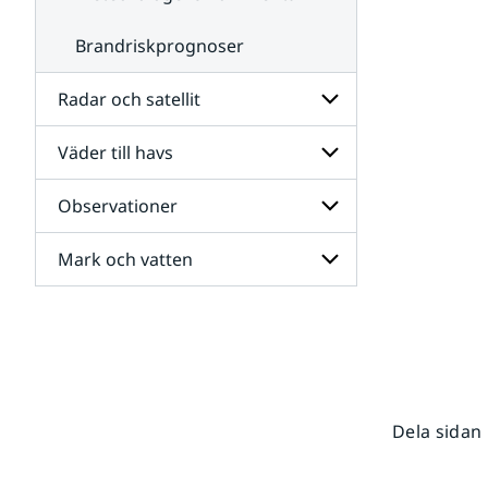
Brandriskprognoser
Radar och satellit
Väder till havs
Undersidor
för
Radar
Observationer
Undersidor
och
för
satellit
Väder
Mark och vatten
Undersidor
till
för
havs
Observationer
Undersidor
för
Mark
och
vatten
Dela sidan