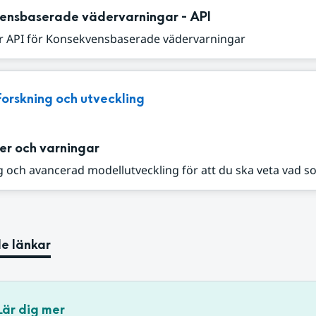
ensbaserade vädervarningar - API
r API för Konsekvensbaserade vädervarningar
Forskning och utveckling
er och varningar
 och avancerad modellutveckling för att du ska veta vad s
e länkar
Lär dig mer