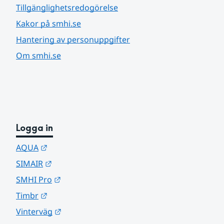
Tillgänglighetsredogörelse
Kakor på smhi.se
Hantering av personuppgifter
Om smhi.se
Logga in
Länk till annan webbplats.
AQUA
Länk till annan webbplats.
SIMAIR
Länk till annan webbplats.
SMHI Pro
Länk till annan webbplats.
Timbr
Länk till annan webbplats.
Vinterväg