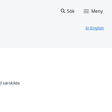
Sök
Meny
In English
 särskilda 