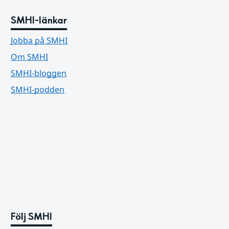
SMHI-länkar
Jobba på SMHI
Om SMHI
SMHI-bloggen
SMHI-podden
Följ SMHI