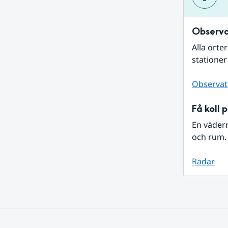
Observa
Alla orte
stationer
Observat
Få koll 
En väder
och rum. 
Radar