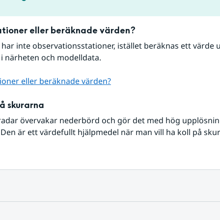
tioner eller beräknade värden?
r har inte observationsstationer, istället beräknas ett värde u
 i närheten och modelldata.
ioner eller beräknade värden?
på skurarna
radar övervakar nederbörd och gör det med hög upplösning 
Den är ett värdefullt hjälpmedel när man vill ha koll på sku