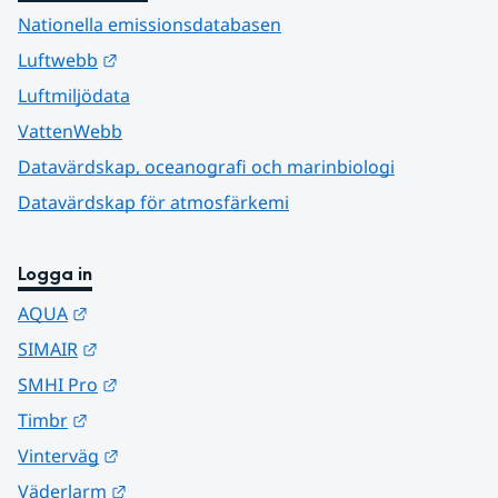
Nationella emissionsdatabasen
Länk till annan webbplats.
Luftwebb
Luftmiljödata
VattenWebb
Datavärdskap, oceanografi och marinbiologi
Datavärdskap för atmosfärkemi
Logga in
Länk till annan webbplats.
AQUA
Länk till annan webbplats.
SIMAIR
Länk till annan webbplats.
SMHI Pro
Länk till annan webbplats.
Timbr
Länk till annan webbplats.
Vinterväg
Länk till annan webbplats.
Väderlarm