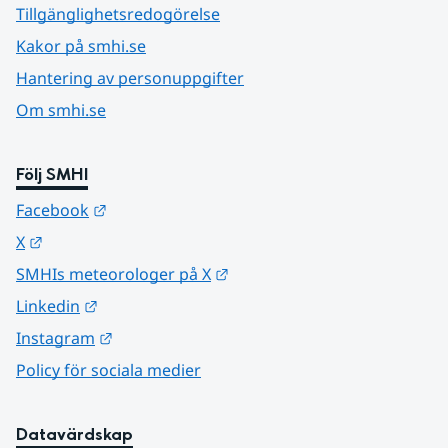
Tillgänglighetsredogörelse
Kakor på smhi.se
Hantering av personuppgifter
Om smhi.se
Följ SMHI
Länk till annan webbplats.
Facebook
Länk till annan webbplats.
X
Länk till annan webbplats.
SMHIs meteorologer på X
Länk till annan webbplats.
Linkedin
Länk till annan webbplats.
Instagram
Policy för sociala medier
Datavärdskap