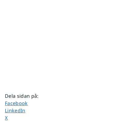
Dela sidan på
:
Dela sidan på
Facebook
Dela sidan på
LinkedIn
Dela sidan på
X