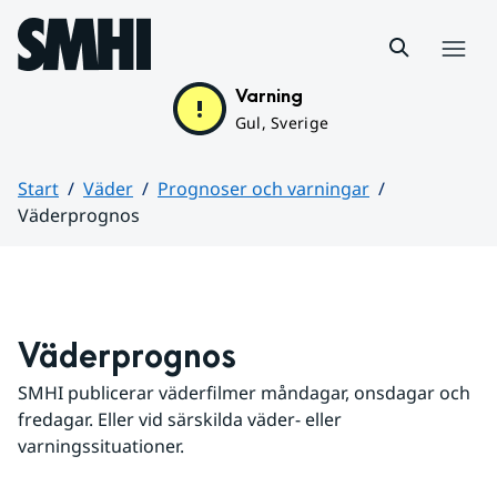
Hoppa till sidans innehåll
Meny
Varning
Gul, Sverige
Start
Väder
Prognoser och varningar
Väderprognos
Huvudinnehåll
Väderprognos
SMHI publicerar väderfilmer måndagar, onsdagar och 
fredagar. Eller vid särskilda väder- eller 
varningssituationer.