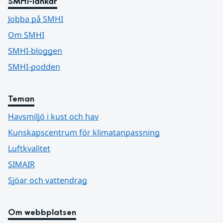
SMHI-länkar
Jobba på SMHI
Om SMHI
SMHI-bloggen
SMHI-podden
Teman
Havsmiljö i kust och hav
Kunskapscentrum för klimatanpassning
Luftkvalitet
SIMAIR
Sjöar och vattendrag
Om webbplatsen