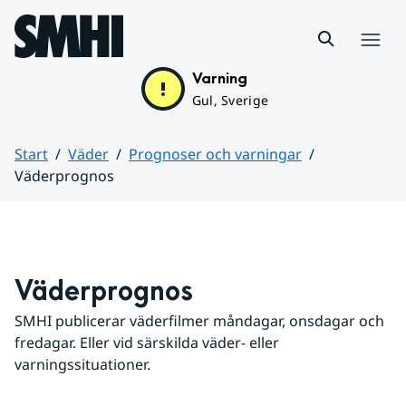
Hoppa till sidans innehåll
Meny
Varning
Gul, Sverige
Start
Väder
Prognoser och varningar
Väderprognos
Huvudinnehåll
Väderprognos
SMHI publicerar väderfilmer måndagar, onsdagar och 
fredagar. Eller vid särskilda väder- eller 
varningssituationer.