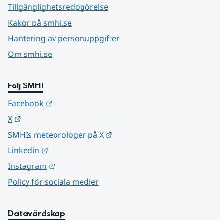
Tillgänglighetsredogörelse
Kakor på smhi.se
Hantering av personuppgifter
Om smhi.se
Följ SMHI
Länk till annan webbplats.
Facebook
Länk till annan webbplats.
X
Länk till annan webbplats.
SMHIs meteorologer på X
Länk till annan webbplats.
Linkedin
Länk till annan webbplats.
Instagram
Policy för sociala medier
Datavärdskap