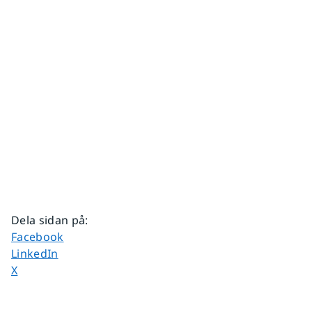
Dela sidan på
:
Dela sidan på
Facebook
Dela sidan på
LinkedIn
Dela sidan på
X