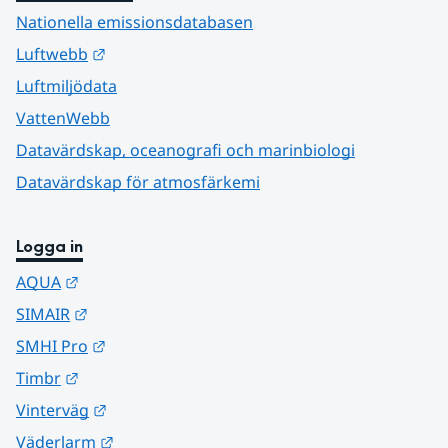
Nationella emissionsdatabasen
Länk till annan webbplats.
Luftwebb
Luftmiljödata
VattenWebb
Datavärdskap, oceanografi och marinbiologi
Datavärdskap för atmosfärkemi
Logga in
Länk till annan webbplats.
AQUA
Länk till annan webbplats.
SIMAIR
Länk till annan webbplats.
SMHI Pro
Länk till annan webbplats.
Timbr
Länk till annan webbplats.
Vinterväg
Länk till annan webbplats.
Väderlarm