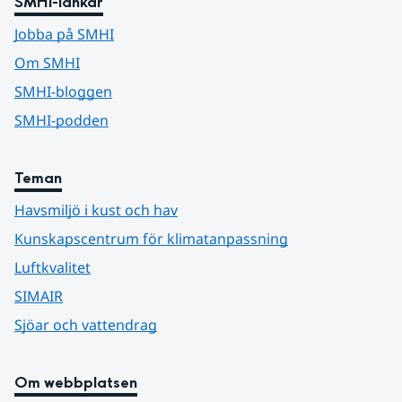
SMHI-länkar
Jobba på SMHI
Om SMHI
SMHI-bloggen
SMHI-podden
Teman
Havsmiljö i kust och hav
Kunskapscentrum för klimatanpassning
Luftkvalitet
SIMAIR
Sjöar och vattendrag
Om webbplatsen