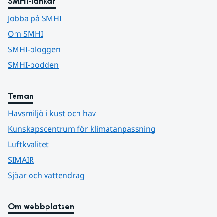
SMHI-länkar
Jobba på SMHI
Om SMHI
SMHI-bloggen
SMHI-podden
Teman
Havsmiljö i kust och hav
Kunskapscentrum för klimatanpassning
Luftkvalitet
SIMAIR
Sjöar och vattendrag
Om webbplatsen