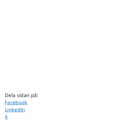
Dela sidan på
:
Dela sidan på
Facebook
Dela sidan på
LinkedIn
Dela sidan på
X