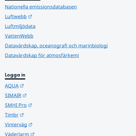
Nationella emissionsdatabasen
Länk till annan webbplats.
Luftwebb
Luftmiljödata
VattenWebb
Datavärdskap, oceanografi och marinbiologi
Datavärdskap för atmosfärkemi
Logga in
Länk till annan webbplats.
AQUA
Länk till annan webbplats.
SIMAIR
Länk till annan webbplats.
SMHI Pro
Länk till annan webbplats.
Timbr
Länk till annan webbplats.
Vinterväg
Länk till annan webbplats.
Väderlarm