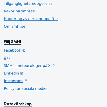
Tillgänglighetsredogörelse
Kakor på smhi.se
Hantering av personuppgifter
Om smhi.se
Följ SMHI
Länk till annan webbplats.
Facebook
Länk till annan webbplats.
X
Länk till annan webbplats.
SMHIs meteorologer på X
Länk till annan webbplats.
Linkedin
Länk till annan webbplats.
Instagram
Policy för sociala medier
Datavärdskap