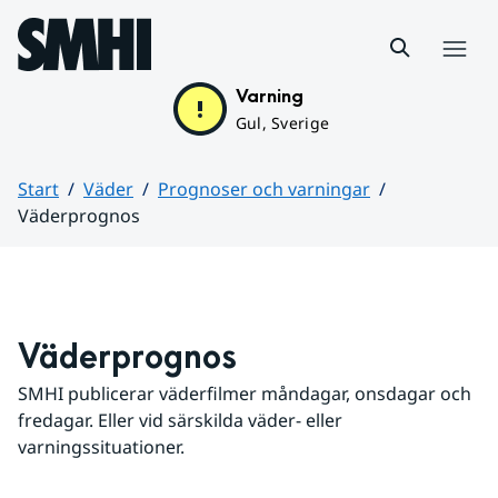
Hoppa till sidans innehåll
Meny
Varning
Gul, Sverige
Start
Väder
Prognoser och varningar
Väderprognos
Huvudinnehåll
Väderprognos
SMHI publicerar väderfilmer måndagar, onsdagar och 
fredagar. Eller vid särskilda väder- eller 
varningssituationer.