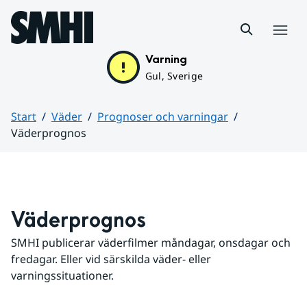
Hoppa till sidans innehåll
Meny
Varning
Gul, Sverige
Start
Väder
Prognoser och varningar
Väderprognos
Huvudinnehåll
Väderprognos
SMHI publicerar väderfilmer måndagar, onsdagar och 
fredagar. Eller vid särskilda väder- eller 
varningssituationer.