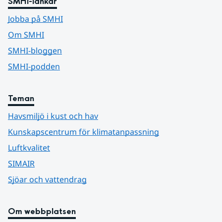
SMHI-länkar
Jobba på SMHI
Om SMHI
SMHI-bloggen
SMHI-podden
Teman
Havsmiljö i kust och hav
Kunskapscentrum för klimatanpassning
Luftkvalitet
SIMAIR
Sjöar och vattendrag
Om webbplatsen