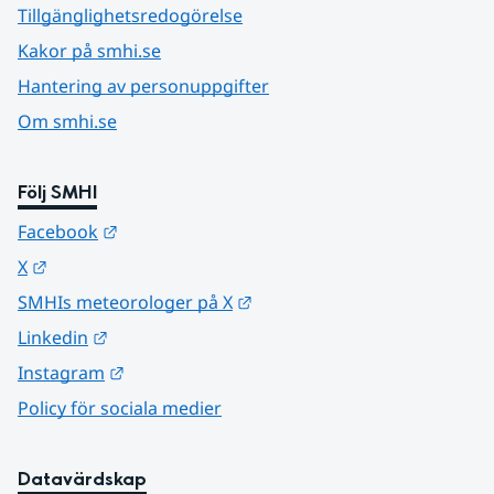
Tillgänglighetsredogörelse
Kakor på smhi.se
Hantering av personuppgifter
Om smhi.se
Följ SMHI
Länk till annan webbplats.
Facebook
Länk till annan webbplats.
X
Länk till annan webbplats.
SMHIs meteorologer på X
Länk till annan webbplats.
Linkedin
Länk till annan webbplats.
Instagram
Policy för sociala medier
Datavärdskap