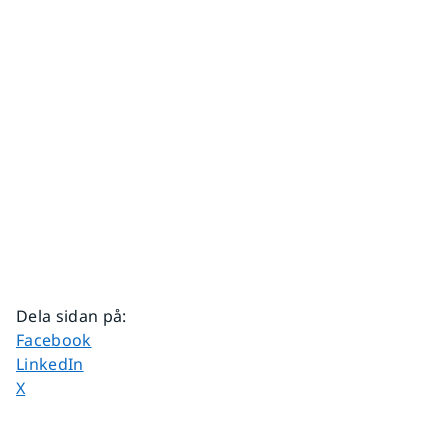
Dela sidan på
:
Dela sidan på
Facebook
Dela sidan på
LinkedIn
Dela sidan på
X