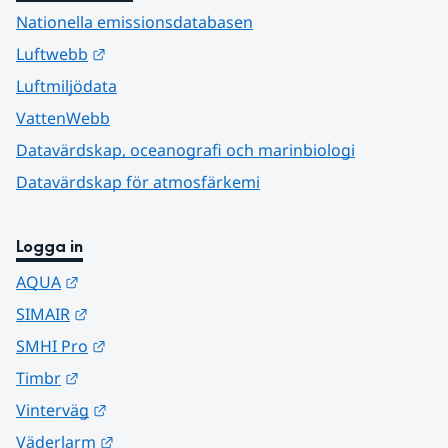
Nationella emissionsdatabasen
Länk till annan webbplats.
Luftwebb
Luftmiljödata
VattenWebb
Datavärdskap, oceanografi och marinbiologi
Datavärdskap för atmosfärkemi
Logga in
Länk till annan webbplats.
AQUA
Länk till annan webbplats.
SIMAIR
Länk till annan webbplats.
SMHI Pro
Länk till annan webbplats.
Timbr
Länk till annan webbplats.
Vinterväg
Länk till annan webbplats.
Väderlarm