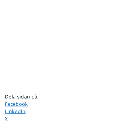
Dela sidan på
:
Dela sidan på
Facebook
Dela sidan på
LinkedIn
Dela sidan på
X