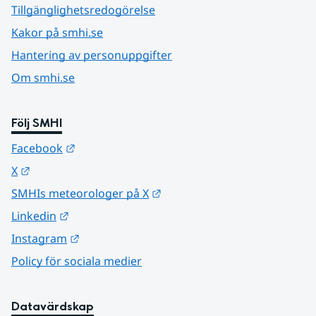
Tillgänglighetsredogörelse
Kakor på smhi.se
Hantering av personuppgifter
Om smhi.se
Följ SMHI
Länk till annan webbplats.
Facebook
Länk till annan webbplats.
X
Länk till annan webbplats.
SMHIs meteorologer på X
Länk till annan webbplats.
Linkedin
Länk till annan webbplats.
Instagram
Policy för sociala medier
Datavärdskap