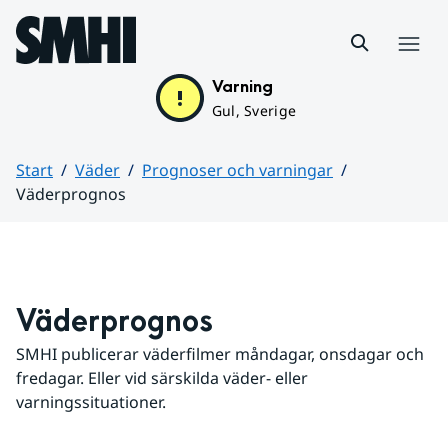
Hoppa till sidans innehåll
Meny
Varning
Gul, Sverige
Start
Väder
Prognoser och varningar
Väderprognos
Huvudinnehåll
Väderprognos
SMHI publicerar väderfilmer måndagar, onsdagar och 
fredagar. Eller vid särskilda väder- eller 
varningssituationer.