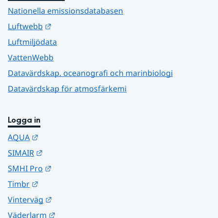
Nationella emissionsdatabasen
Länk till annan webbplats.
Luftwebb
Luftmiljödata
VattenWebb
Datavärdskap, oceanografi och marinbiologi
Datavärdskap för atmosfärkemi
Logga in
Länk till annan webbplats.
AQUA
Länk till annan webbplats.
SIMAIR
Länk till annan webbplats.
SMHI Pro
Länk till annan webbplats.
Timbr
Länk till annan webbplats.
Vinterväg
Länk till annan webbplats.
Väderlarm