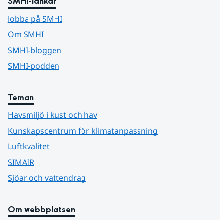
SMHI-länkar
Jobba på SMHI
Om SMHI
SMHI-bloggen
SMHI-podden
Teman
Havsmiljö i kust och hav
Kunskapscentrum för klimatanpassning
Luftkvalitet
SIMAIR
Sjöar och vattendrag
Om webbplatsen