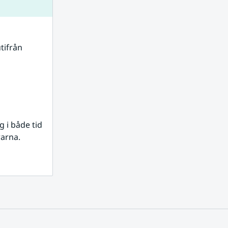
tifrån 
i både tid 
rarna.