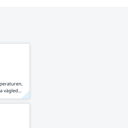
peraturen,
 vägled...