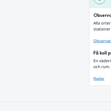
Observa
Alla orte
stationer
Observat
Få koll 
En väder
och rum. 
Radar