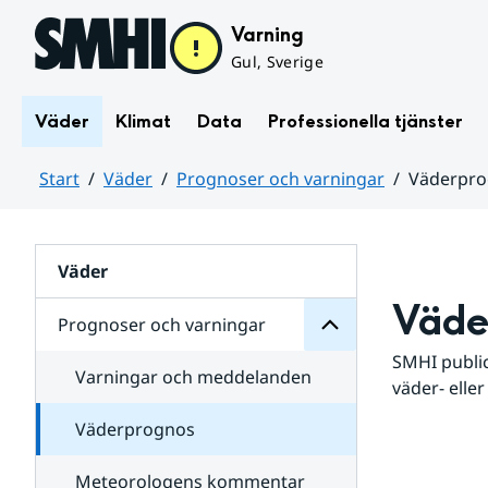
Hoppa till sidans innehåll
Varning
Gul, Sverige
Väder
Klimat
Data
Professionella tjänster
Start
Väder
Prognoser och varningar
Väderpr
varningar
och
Huvudinnehåll
Prognoser
för
Undersidor
Väder
Väde
Prognoser och varningar
SMHI public
Varningar och meddelanden
väder- eller
Väderprognos
Meteorologens kommentar