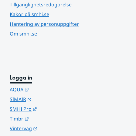
Tillgänglighetsredogörelse
Kakor på smhi.se
Hantering av personuppgifter
Om smhi.se
Logga in
Länk till annan webbplats.
AQUA
Länk till annan webbplats.
SIMAIR
Länk till annan webbplats.
SMHI Pro
Länk till annan webbplats.
Timbr
Länk till annan webbplats.
Vinterväg