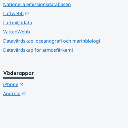
Nationella emissionsdatabasen
Länk till annan webbplats.
Luftwebb
Luftmiljödata
VattenWebb
Datavärdskap, oceanografi och marinbiologi
Datavärdskap för atmosfärkemi
Väderappar
Länk till annan webbplats.
iPhone
Länk till annan webbplats.
Android