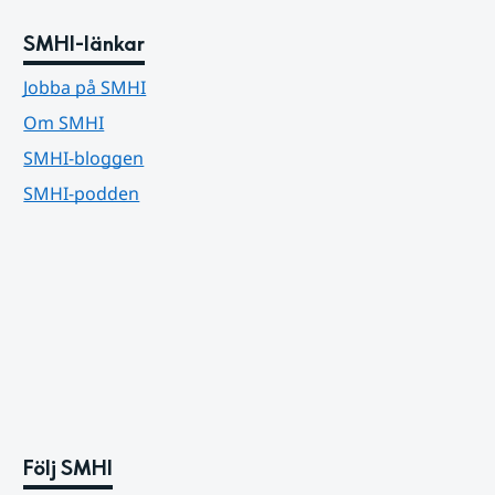
SMHI-länkar
Jobba på SMHI
Om SMHI
SMHI-bloggen
SMHI-podden
Följ SMHI