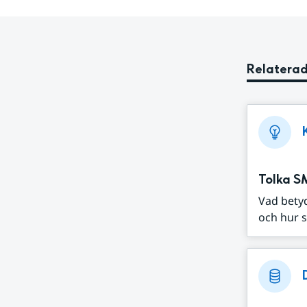
Relaterad
Tolka S
Vad bety
och hur s