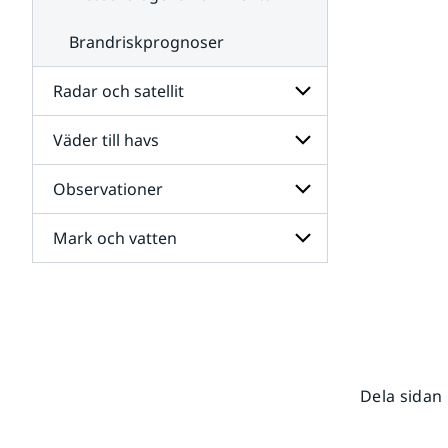
Brandriskprognoser
Radar och satellit
Väder till havs
Undersidor
för
Radar
Observationer
Undersidor
och
för
satellit
Väder
Mark och vatten
Undersidor
till
för
havs
Observationer
Undersidor
för
Mark
och
vatten
Dela sidan