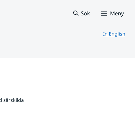
Sök
Meny
In English
 särskilda 