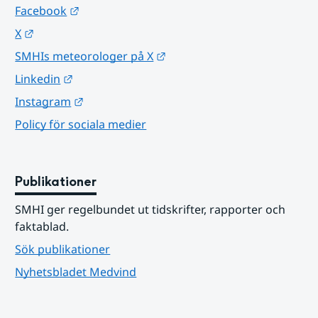
Länk till annan webbplats.
Facebook
Länk till annan webbplats.
X
Länk till annan webbplats.
SMHIs meteorologer på X
Länk till annan webbplats.
Linkedin
Länk till annan webbplats.
Instagram
Policy för sociala medier
Publikationer
SMHI ger regelbundet ut tidskrifter, rapporter och 
faktablad.
Sök publikationer
Nyhetsbladet Medvind