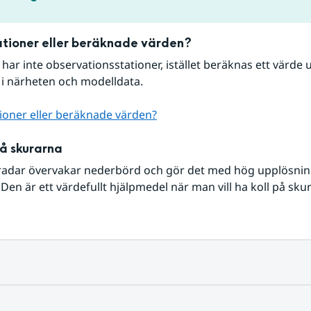
tioner eller beräknade värden?
r har inte observationsstationer, istället beräknas ett värde u
 i närheten och modelldata.
ioner eller beräknade värden?
på skurarna
radar övervakar nederbörd och gör det med hög upplösning 
Den är ett värdefullt hjälpmedel när man vill ha koll på sku