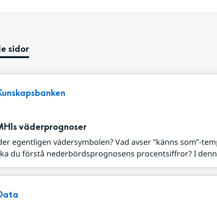
e sidor
Kunskapsbanken
MHIs väderprognoser
der egentligen vädersymbolen? Vad avser ”känns som”-tem
ka du förstå nederbördsprognosens procentsiffror? I denna
Data