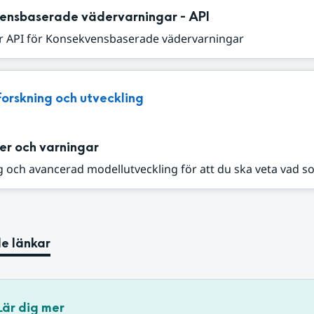
ensbaserade vädervarningar - API
r API för Konsekvensbaserade vädervarningar
Forskning och utveckling
er och varningar
 och avancerad modellutveckling för att du ska veta vad s
e länkar
Lär dig mer