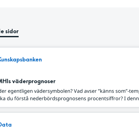
e sidor
Kunskapsbanken
MHIs väderprognoser
der egentligen vädersymbolen? Vad avser ”känns som”-tem
ka du förstå nederbördsprognosens procentsiffror? I denna
Data