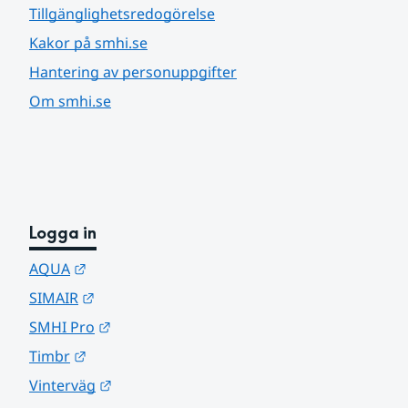
Tillgänglighetsredogörelse
Kakor på smhi.se
Hantering av personuppgifter
Om smhi.se
Logga in
Länk till annan webbplats.
AQUA
Länk till annan webbplats.
SIMAIR
Länk till annan webbplats.
SMHI Pro
Länk till annan webbplats.
Timbr
Länk till annan webbplats.
Vinterväg