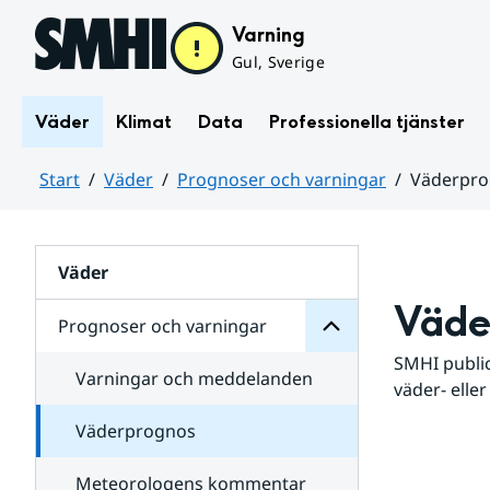
Hoppa till sidans innehåll
Varning
Gul, Sverige
Väder
Klimat
Data
Professionella tjänster
Start
Väder
Prognoser och varningar
Väderpr
varningar
och
Huvudinnehåll
Prognoser
för
Undersidor
Väder
Väde
Prognoser och varningar
SMHI public
Varningar och meddelanden
väder- eller
Väderprognos
Meteorologens kommentar