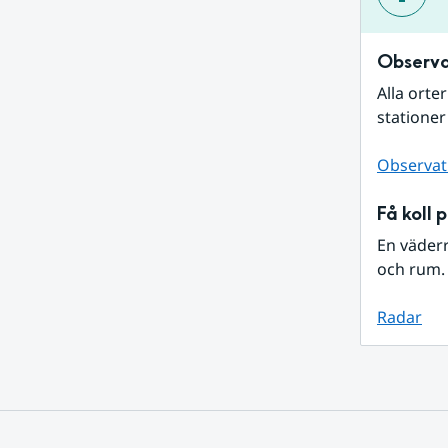
Observa
Alla orte
stationer
Observat
Få koll 
En väder
och rum. 
Radar