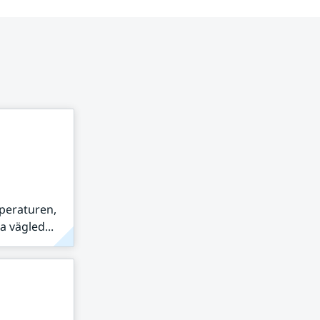
peraturen,
 vägled...