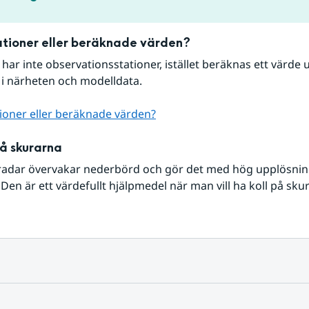
tioner eller beräknade värden?
r har inte observationsstationer, istället beräknas ett värde u
 i närheten och modelldata.
ioner eller beräknade värden?
på skurarna
radar övervakar nederbörd och gör det med hög upplösning 
Den är ett värdefullt hjälpmedel när man vill ha koll på sku