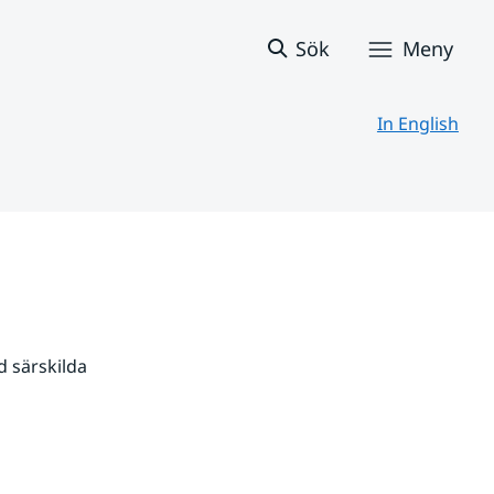
Sök
Meny
In English
 särskilda 