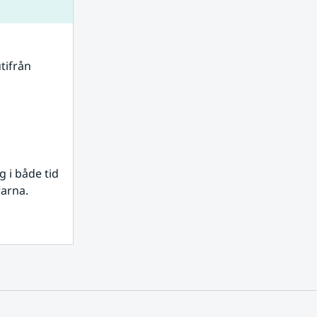
tifrån 
i både tid 
rarna.