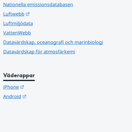
Nationella emissionsdatabasen
Länk till annan webbplats.
Luftwebb
Luftmiljödata
VattenWebb
Datavärdskap, oceanografi och marinbiologi
Datavärdskap för atmosfärkemi
Väderappar
Länk till annan webbplats.
iPhone
Länk till annan webbplats.
Android