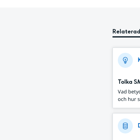
Relaterad
Tolka S
Vad bety
och hur s