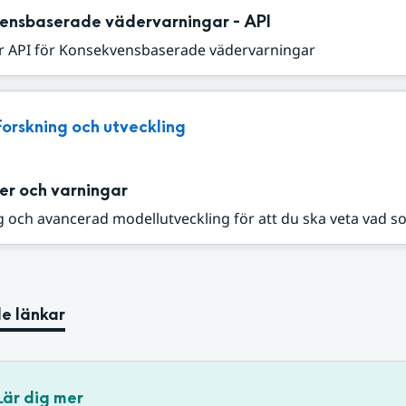
ensbaserade vädervarningar - API
r API för Konsekvensbaserade vädervarningar
Forskning och utveckling
er och varningar
 och avancerad modellutveckling för att du ska veta vad s
e länkar
Lär dig mer