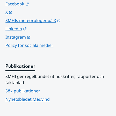
Länk till annan webbplats.
Facebook
Länk till annan webbplats.
X
Länk till annan webbplats.
SMHIs meteorologer på X
Länk till annan webbplats.
Linkedin
Länk till annan webbplats.
Instagram
Policy för sociala medier
Publikationer
SMHI ger regelbundet ut tidskrifter, rapporter och 
faktablad.
Sök publikationer
Nyhetsbladet Medvind