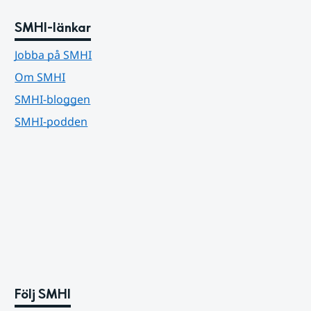
SMHI-länkar
Jobba på SMHI
Om SMHI
SMHI-bloggen
SMHI-podden
Följ SMHI