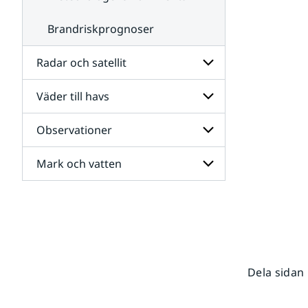
Brandriskprognoser
Radar och satellit
Väder till havs
Undersidor
för
Radar
Observationer
Undersidor
och
för
satellit
Väder
Mark och vatten
Undersidor
till
för
havs
Observationer
Undersidor
för
Mark
och
vatten
Dela sidan