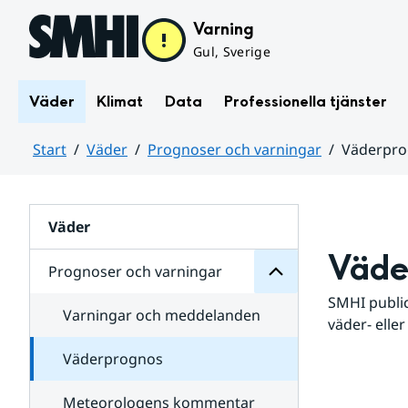
Hoppa till sidans innehåll
Varning
Gul, Sverige
Väder
Klimat
Data
Professionella tjänster
Start
Väder
Prognoser och varningar
Väderpr
varningar
och
Huvudinnehåll
Prognoser
för
Undersidor
Väder
Väde
Prognoser och varningar
SMHI public
Varningar och meddelanden
väder- eller
Väderprognos
Meteorologens kommentar