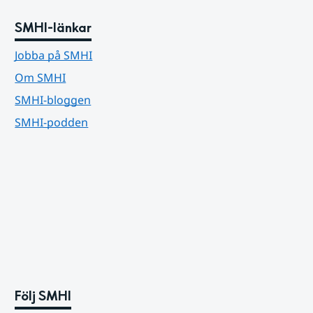
SMHI-länkar
Jobba på SMHI
Om SMHI
SMHI-bloggen
SMHI-podden
Följ SMHI