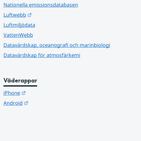
Nationella emissionsdatabasen
Länk till annan webbplats.
Luftwebb
Luftmiljödata
VattenWebb
Datavärdskap, oceanografi och marinbiologi
Datavärdskap för atmosfärkemi
Väderappar
Länk till annan webbplats.
iPhone
Länk till annan webbplats.
Android