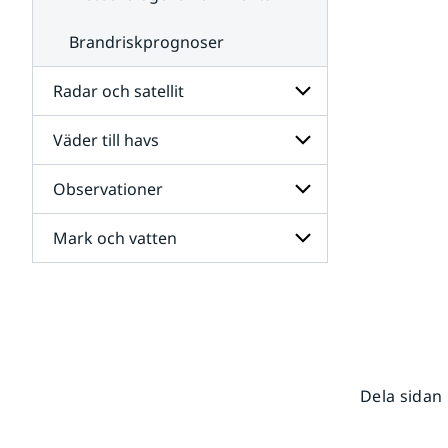
Brandriskprognoser
Radar och satellit
Väder till havs
Undersidor
för
Radar
Observationer
Undersidor
och
för
satellit
Väder
Mark och vatten
Undersidor
till
för
havs
Observationer
Undersidor
för
Mark
och
vatten
Dela sidan