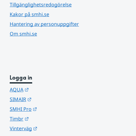
Tillgänglighetsredogörelse
Kakor på smhi.se
Hantering av personuppgifter
Om smhi.se
Logga in
Länk till annan webbplats.
AQUA
Länk till annan webbplats.
SIMAIR
Länk till annan webbplats.
SMHI Pro
Länk till annan webbplats.
Timbr
Länk till annan webbplats.
Vinterväg