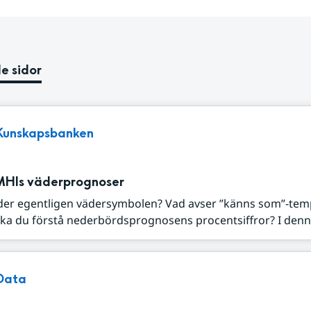
e sidor
Kunskapsbanken
MHIs väderprognoser
der egentligen vädersymbolen? Vad avser ”känns som”-tem
ka du förstå nederbördsprognosens procentsiffror? I denna
Data