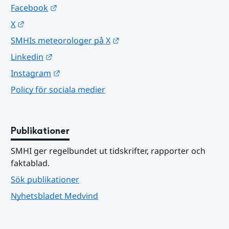
Länk till annan webbplats.
Facebook
Länk till annan webbplats.
X
Länk till annan webbplats.
SMHIs meteorologer på X
Länk till annan webbplats.
Linkedin
Länk till annan webbplats.
Instagram
Policy för sociala medier
Publikationer
SMHI ger regelbundet ut tidskrifter, rapporter och 
faktablad.
Sök publikationer
Nyhetsbladet Medvind