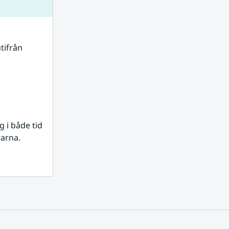
tifrån 
i både tid 
rarna.