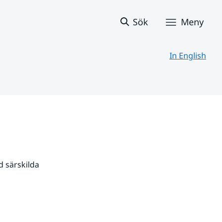
Sök
Meny
In English
 särskilda 