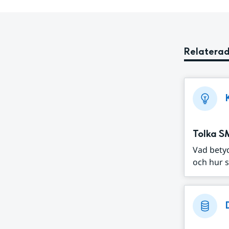
Relaterad
Tolka S
Vad bety
och hur s