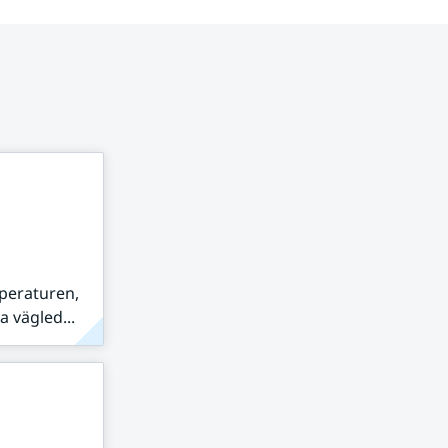
peraturen,
 vägled...