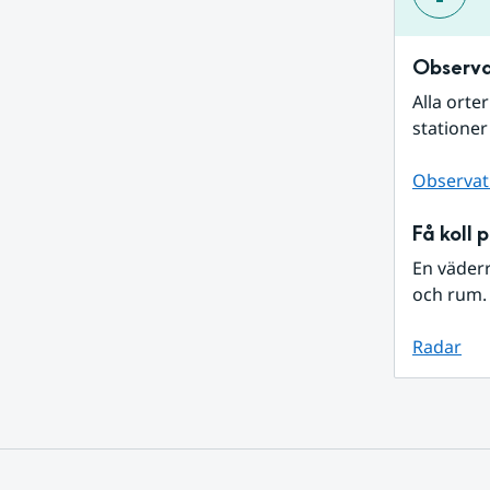
Observa
Alla orte
stationer
Observat
Få koll 
En väder
och rum. 
Radar