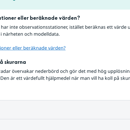
tioner eller beräknade värden?
r har inte observationsstationer, istället beräknas ett värde u
 i närheten och modelldata.
ioner eller beräknade värden?
på skurarna
radar övervakar nederbörd och gör det med hög upplösning 
Den är ett värdefullt hjälpmedel när man vill ha koll på sku