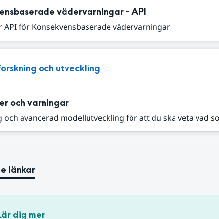
ensbaserade vädervarningar - API
r API för Konsekvensbaserade vädervarningar
Forskning och utveckling
er och varningar
 och avancerad modellutveckling för att du ska veta vad s
e länkar
Lär dig mer