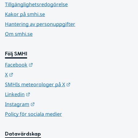
Tillgänglighetsredogörelse
Kakor på smhi.se
Hantering av personuppgifter
Om smhi.se
Följ SMHI
Länk till annan webbplats.
Facebook
Länk till annan webbplats.
X
Länk till annan webbplats.
SMHIs meteorologer på X
Länk till annan webbplats.
Linkedin
Länk till annan webbplats.
Instagram
Policy för sociala medier
Datavärdskap