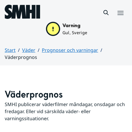
Hoppa till sidans innehåll
Meny
Varning
Gul, Sverige
Start
Väder
Prognoser och varningar
Väderprognos
Huvudinnehåll
Väderprognos
SMHI publicerar väderfilmer måndagar, onsdagar och 
fredagar. Eller vid särskilda väder- eller 
varningssituationer.