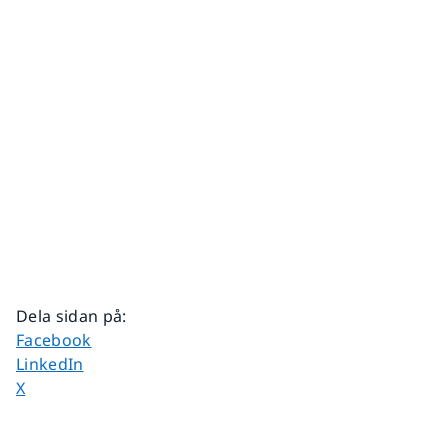
Dela sidan på
:
Dela sidan på
Facebook
Dela sidan på
LinkedIn
Dela sidan på
X