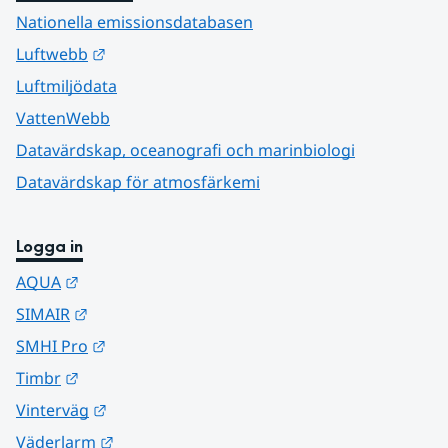
Nationella emissionsdatabasen
Länk till annan webbplats.
Luftwebb
Luftmiljödata
VattenWebb
Datavärdskap, oceanografi och marinbiologi
Datavärdskap för atmosfärkemi
Logga in
Länk till annan webbplats.
AQUA
Länk till annan webbplats.
SIMAIR
Länk till annan webbplats.
SMHI Pro
Länk till annan webbplats.
Timbr
Länk till annan webbplats.
Vinterväg
Länk till annan webbplats.
Väderlarm