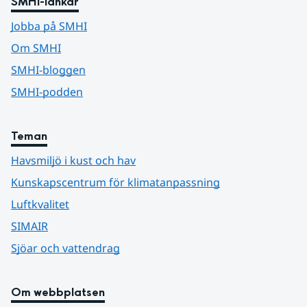
SMHI-länkar
Jobba på SMHI
Om SMHI
SMHI-bloggen
SMHI-podden
Teman
Havsmiljö i kust och hav
Kunskapscentrum för klimatanpassning
Luftkvalitet
SIMAIR
Sjöar och vattendrag
Om webbplatsen