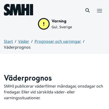
Hoppa till sidans innehåll
Meny
Varning
Gul, Sverige
Start
Väder
Prognoser och varningar
Väderprognos
Huvudinnehåll
Väderprognos
SMHI publicerar väderfilmer måndagar, onsdagar och 
fredagar. Eller vid särskilda väder- eller 
varningssituationer.