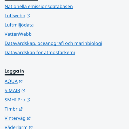
Nationella emissionsdatabasen
Länk till annan webbplats.
Luftwebb
Luftmiljödata
VattenWebb
Datavärdskap, oceanografi och marinbiologi
Datavärdskap för atmosfärkemi
Logga in
Länk till annan webbplats.
AQUA
Länk till annan webbplats.
SIMAIR
Länk till annan webbplats.
SMHI Pro
Länk till annan webbplats.
Timbr
Länk till annan webbplats.
Vinterväg
Länk till annan webbplats.
Väderlarm