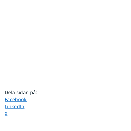
Dela sidan på
:
Dela sidan på
Facebook
Dela sidan på
LinkedIn
Dela sidan på
X