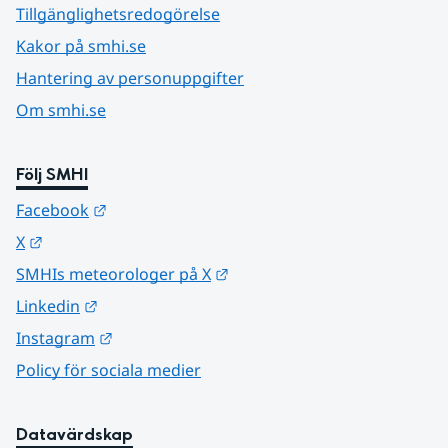
Tillgänglighetsredogörelse
Kakor på smhi.se
Hantering av personuppgifter
Om smhi.se
Följ SMHI
Länk till annan webbplats.
Facebook
Länk till annan webbplats.
X
Länk till annan webbplats.
SMHIs meteorologer på X
Länk till annan webbplats.
Linkedin
Länk till annan webbplats.
Instagram
Policy för sociala medier
Datavärdskap