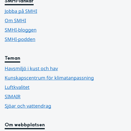
SMHI-länkar
Jobba på SMHI
Om SMHI
SMHI-bloggen
SMHI-podden
Teman
Havsmiljö i kust och hav
Kunskapscentrum för klimatanpassning
Luftkvalitet
SIMAIR
Sjöar och vattendrag
Om webbplatsen