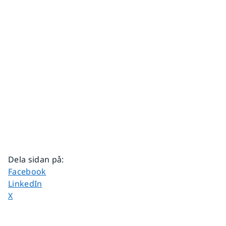
Dela sidan på
:
Dela sidan på
Facebook
Dela sidan på
LinkedIn
Dela sidan på
X