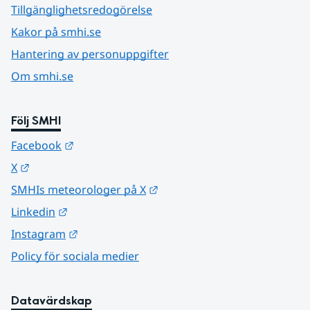
Tillgänglighetsredogörelse
Kakor på smhi.se
Hantering av personuppgifter
Om smhi.se
Följ SMHI
Länk till annan webbplats.
Facebook
Länk till annan webbplats.
X
Länk till annan webbplats.
SMHIs meteorologer på X
Länk till annan webbplats.
Linkedin
Länk till annan webbplats.
Instagram
Policy för sociala medier
Datavärdskap