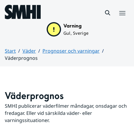
Hoppa till sidans innehåll
Meny
Varning
Gul, Sverige
Start
Väder
Prognoser och varningar
Väderprognos
Huvudinnehåll
Väderprognos
SMHI publicerar väderfilmer måndagar, onsdagar och 
fredagar. Eller vid särskilda väder- eller 
varningssituationer.