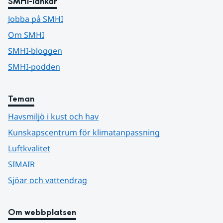
SMHI-länkar
Jobba på SMHI
Om SMHI
SMHI-bloggen
SMHI-podden
Teman
Havsmiljö i kust och hav
Kunskapscentrum för klimatanpassning
Luftkvalitet
SIMAIR
Sjöar och vattendrag
Om webbplatsen