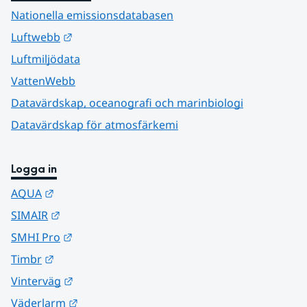
Nationella emissionsdatabasen
Länk till annan webbplats.
Luftwebb
Luftmiljödata
VattenWebb
Datavärdskap, oceanografi och marinbiologi
Datavärdskap för atmosfärkemi
Logga in
Länk till annan webbplats.
AQUA
Länk till annan webbplats.
SIMAIR
Länk till annan webbplats.
SMHI Pro
Länk till annan webbplats.
Timbr
Länk till annan webbplats.
Vinterväg
Länk till annan webbplats.
Väderlarm