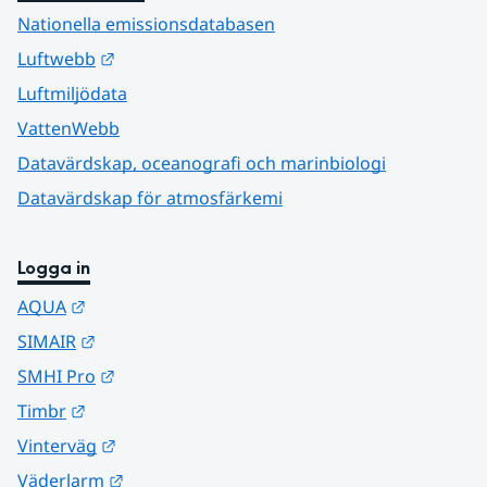
Nationella emissionsdatabasen
Länk till annan webbplats.
Luftwebb
Luftmiljödata
VattenWebb
Datavärdskap, oceanografi och marinbiologi
Datavärdskap för atmosfärkemi
Logga in
Länk till annan webbplats.
AQUA
Länk till annan webbplats.
SIMAIR
Länk till annan webbplats.
SMHI Pro
Länk till annan webbplats.
Timbr
Länk till annan webbplats.
Vinterväg
Länk till annan webbplats.
Väderlarm