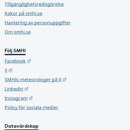
Tillgänglighetsredogörelse
Kakor på smhi.se
Hantering av personuppgifter
Om smhi.se
Följ SMHI
Länk till annan webbplats.
Facebook
Länk till annan webbplats.
X
Länk till annan webbplats.
SMHIs meteorologer på X
Länk till annan webbplats.
Linkedin
Länk till annan webbplats.
Instagram
Policy för sociala medier
Datavärdskap