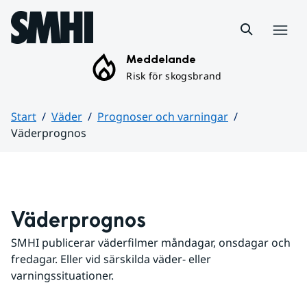
Hoppa till sidans innehåll
Meny
Meddelande
Risk för skogsbrand
Start
Väder
Prognoser och varningar
Väderprognos
Huvudinnehåll
Väderprognos
SMHI publicerar väderfilmer måndagar, onsdagar och 
fredagar. Eller vid särskilda väder- eller 
varningssituationer.