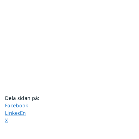
Dela sidan på
:
Dela sidan på
Facebook
Dela sidan på
LinkedIn
Dela sidan på
X