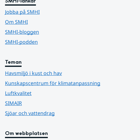
SMHI-länkar
Jobba på SMHI
Om SMHI
SMHI-bloggen
SMHI-podden
Teman
Havsmiljö i kust och hav
Kunskapscentrum för klimatanpassning
Luftkvalitet
SIMAIR
Sjöar och vattendrag
Om webbplatsen