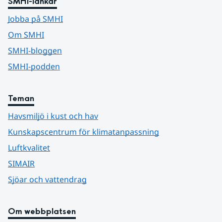
SMHI-länkar
Jobba på SMHI
Om SMHI
SMHI-bloggen
SMHI-podden
Teman
Havsmiljö i kust och hav
Kunskapscentrum för klimatanpassning
Luftkvalitet
SIMAIR
Sjöar och vattendrag
Om webbplatsen