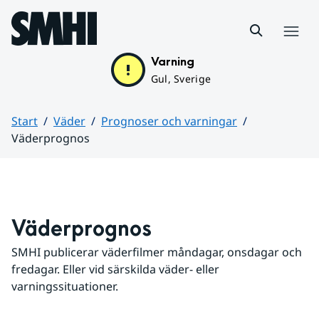
Hoppa till sidans innehåll
Meny
Varning
Gul, Sverige
Start
Väder
Prognoser och varningar
Väderprognos
Huvudinnehåll
Väderprognos
SMHI publicerar väderfilmer måndagar, onsdagar och 
fredagar. Eller vid särskilda väder- eller 
varningssituationer.