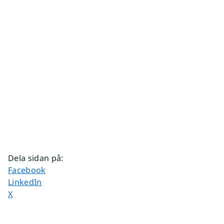
Dela sidan på
:
Dela sidan på
Facebook
Dela sidan på
LinkedIn
Dela sidan på
X