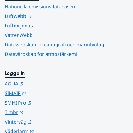
Nationella emissionsdatabasen
Länk till annan webbplats.
Luftwebb
Luftmiljödata
VattenWebb
Datavärdskap, oceanografi och marinbiologi
Datavärdskap för atmosfärkemi
Logga in
Länk till annan webbplats.
AQUA
Länk till annan webbplats.
SIMAIR
Länk till annan webbplats.
SMHI Pro
Länk till annan webbplats.
Timbr
Länk till annan webbplats.
Vinterväg
Länk till annan webbplats.
Väderlarm