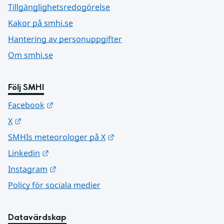
Tillgänglighetsredogörelse
Kakor på smhi.se
Hantering av personuppgifter
Om smhi.se
Följ SMHI
Länk till annan webbplats.
Facebook
Länk till annan webbplats.
X
Länk till annan webbplats.
SMHIs meteorologer på X
Länk till annan webbplats.
Linkedin
Länk till annan webbplats.
Instagram
Policy för sociala medier
Datavärdskap