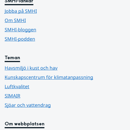
SMHI-länkar
Jobba på SMHI
Om SMHI
SMHI-bloggen
SMHI-podden
Teman
Havsmiljö i kust och hav
Kunskapscentrum för klimatanpassning
Luftkvalitet
SIMAIR
Sjöar och vattendrag
Om webbplatsen