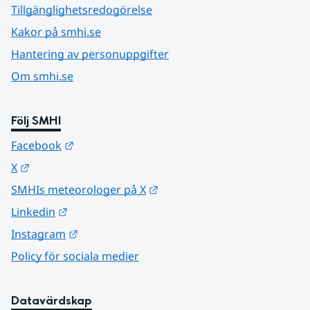
Tillgänglighetsredogörelse
Kakor på smhi.se
Hantering av personuppgifter
Om smhi.se
Följ SMHI
Länk till annan webbplats.
Facebook
Länk till annan webbplats.
X
Länk till annan webbplats.
SMHIs meteorologer på X
Länk till annan webbplats.
Linkedin
Länk till annan webbplats.
Instagram
Policy för sociala medier
Datavärdskap