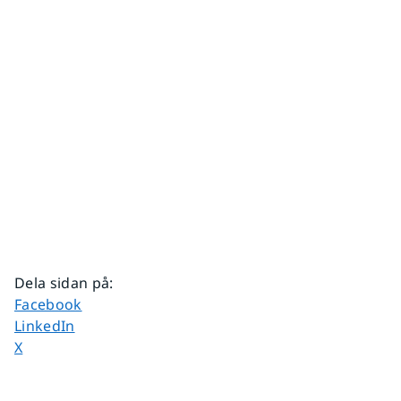
Dela sidan på
:
Dela sidan på
Facebook
Dela sidan på
LinkedIn
Dela sidan på
X