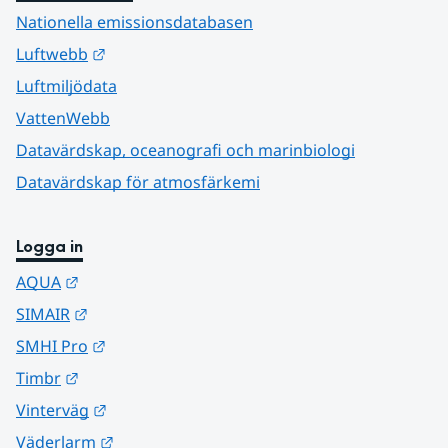
Nationella emissionsdatabasen
Länk till annan webbplats.
Luftwebb
Luftmiljödata
VattenWebb
Datavärdskap, oceanografi och marinbiologi
Datavärdskap för atmosfärkemi
Logga in
Länk till annan webbplats.
AQUA
Länk till annan webbplats.
SIMAIR
Länk till annan webbplats.
SMHI Pro
Länk till annan webbplats.
Timbr
Länk till annan webbplats.
Vinterväg
Länk till annan webbplats.
Väderlarm