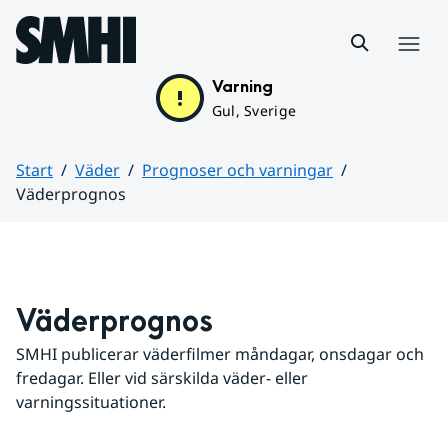
Hoppa till sidans innehåll
Meny
Varning
Gul, Sverige
Start
Väder
Prognoser och varningar
Väderprognos
Huvudinnehåll
Väderprognos
SMHI publicerar väderfilmer måndagar, onsdagar och 
fredagar. Eller vid särskilda väder- eller 
varningssituationer.