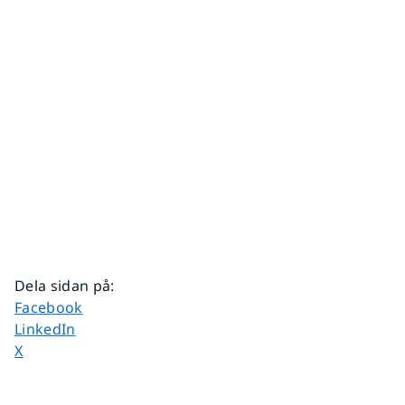
Dela sidan på
:
Dela sidan på
Facebook
Dela sidan på
LinkedIn
Dela sidan på
X