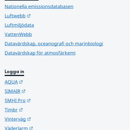
Nationella emissionsdatabasen
Länk till annan webbplats.
Luftwebb
Luftmiljödata
VattenWebb
Datavärdskap, oceanografi och marinbiologi
Datavärdskap för atmosfärkemi
Logga in
Länk till annan webbplats.
AQUA
Länk till annan webbplats.
SIMAIR
Länk till annan webbplats.
SMHI Pro
Länk till annan webbplats.
Timbr
Länk till annan webbplats.
Vinterväg
Länk till annan webbplats.
Väderlarm