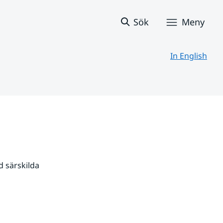
Sök
Meny
In English
 särskilda 