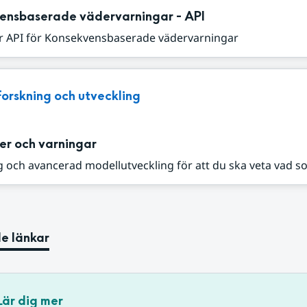
ensbaserade vädervarningar - API
r API för Konsekvensbaserade vädervarningar
Forskning och utveckling
er och varningar
 och avancerad modellutveckling för att du ska veta vad s
e länkar
Lär dig mer