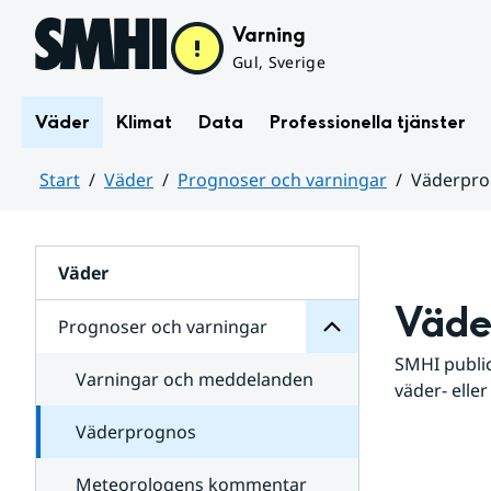
Hoppa till sidans innehåll
Varning
Gul, Sverige
Väder
Klimat
Data
Professionella tjänster
Start
Väder
Prognoser och varningar
Väderpr
varningar
och
Huvudinnehåll
Prognoser
för
Undersidor
Väder
Väde
Prognoser och varningar
SMHI public
Varningar och meddelanden
väder- eller
Väderprognos
Meteorologens kommentar