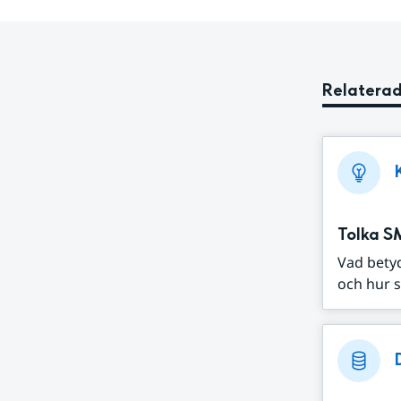
Relaterad
Tolka S
Vad bety
och hur s