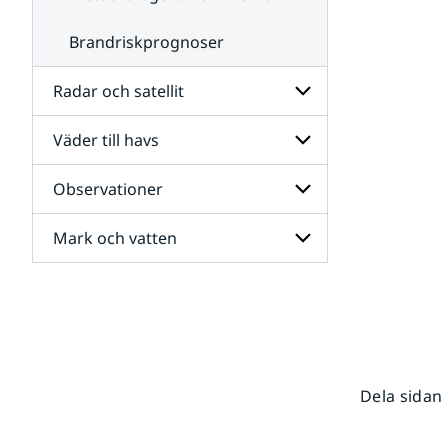
Brandriskprognoser
Radar och satellit
Väder till havs
Undersidor
för
Radar
Observationer
Undersidor
och
för
satellit
Väder
Mark och vatten
Undersidor
till
för
havs
Observationer
Undersidor
för
Mark
och
vatten
Dela sidan