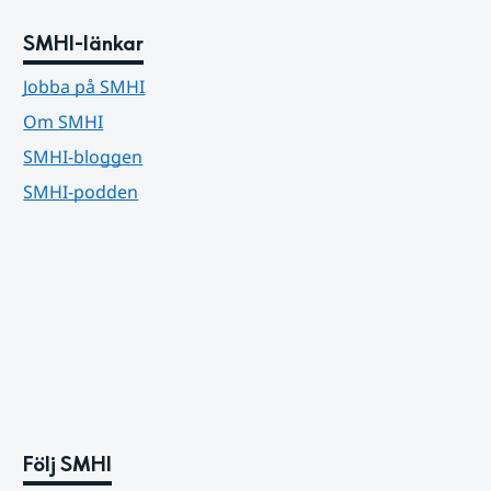
SMHI-länkar
Jobba på SMHI
Om SMHI
SMHI-bloggen
SMHI-podden
Följ SMHI