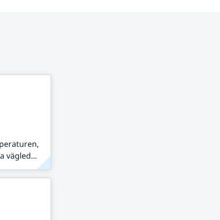
peraturen,
 vägled...