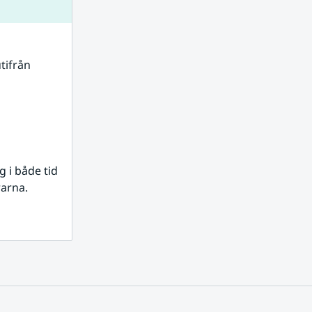
tifrån 
i både tid 
rarna.