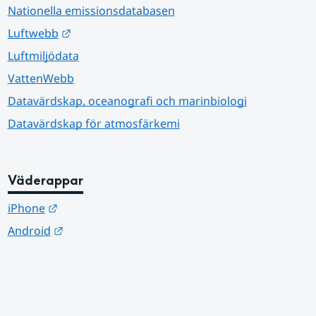
Nationella emissionsdatabasen
Länk till annan webbplats.
Luftwebb
Luftmiljödata
VattenWebb
Datavärdskap, oceanografi och marinbiologi
Datavärdskap för atmosfärkemi
Väderappar
Länk till annan webbplats.
iPhone
Länk till annan webbplats.
Android