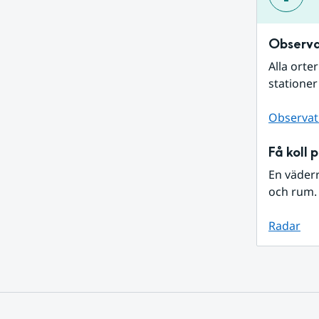
Observa
Alla orte
stationer
Observat
Få koll 
En väder
och rum. 
Radar