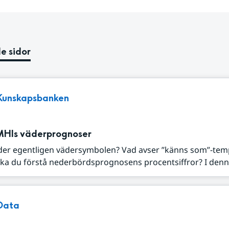
e sidor
Kunskapsbanken
MHIs väderprognoser
der egentligen vädersymbolen? Vad avser ”känns som”-tem
ka du förstå nederbördsprognosens procentsiffror? I denna
Data