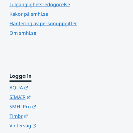
Tillgänglighetsredogörelse
Kakor på smhi.se
Hantering av personuppgifter
Om smhi.se
Logga in
Länk till annan webbplats.
AQUA
Länk till annan webbplats.
SIMAIR
Länk till annan webbplats.
SMHI Pro
Länk till annan webbplats.
Timbr
Länk till annan webbplats.
Vinterväg