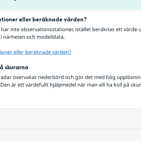
tioner eller beräknade värden?
r har inte observationsstationer, istället beräknas ett värde u
 i närheten och modelldata.
ioner eller beräknade värden?
på skurarna
radar övervakar nederbörd och gör det med hög upplösning 
Den är ett värdefullt hjälpmedel när man vill ha koll på sku