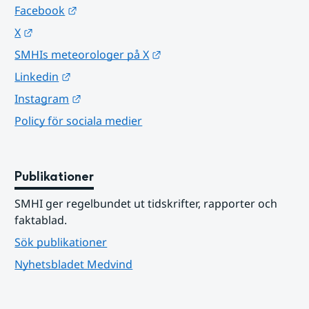
Länk till annan webbplats.
Facebook
Länk till annan webbplats.
X
Länk till annan webbplats.
SMHIs meteorologer på X
Länk till annan webbplats.
Linkedin
Länk till annan webbplats.
Instagram
Policy för sociala medier
Publikationer
SMHI ger regelbundet ut tidskrifter, rapporter och 
faktablad.
Sök publikationer
Nyhetsbladet Medvind