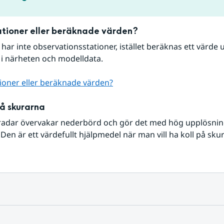
tioner eller beräknade värden?
r har inte observationsstationer, istället beräknas ett värde u
 i närheten och modelldata.
ioner eller beräknade värden?
på skurarna
radar övervakar nederbörd och gör det med hög upplösning 
Den är ett värdefullt hjälpmedel när man vill ha koll på sku