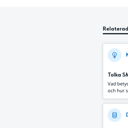
Relaterad
Tolka S
Vad bety
och hur s