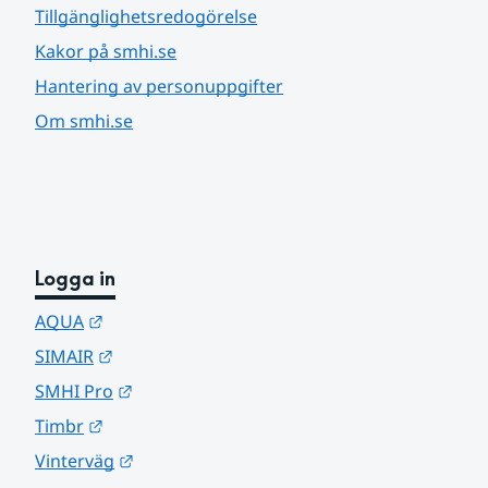
Tillgänglighetsredogörelse
Kakor på smhi.se
Hantering av personuppgifter
Om smhi.se
Logga in
Länk till annan webbplats.
AQUA
Länk till annan webbplats.
SIMAIR
Länk till annan webbplats.
SMHI Pro
Länk till annan webbplats.
Timbr
Länk till annan webbplats.
Vinterväg