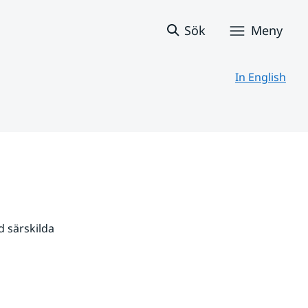
Sök
Meny
In English
 särskilda 