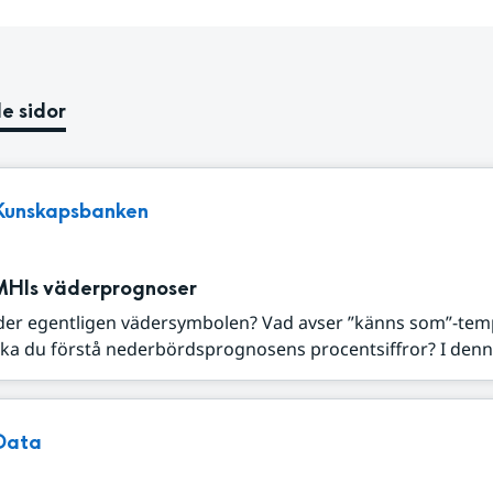
e sidor
Kunskapsbanken
MHIs väderprognoser
der egentligen vädersymbolen? Vad avser ”känns som”-tem
ka du förstå nederbördsprognosens procentsiffror? I denna
Data