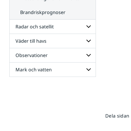
Brandriskprognoser
Radar och satellit
Väder till havs
Undersidor
för
Radar
Observationer
Undersidor
och
för
satellit
Väder
Mark och vatten
Undersidor
till
för
havs
Observationer
Undersidor
för
Mark
och
vatten
Dela sidan