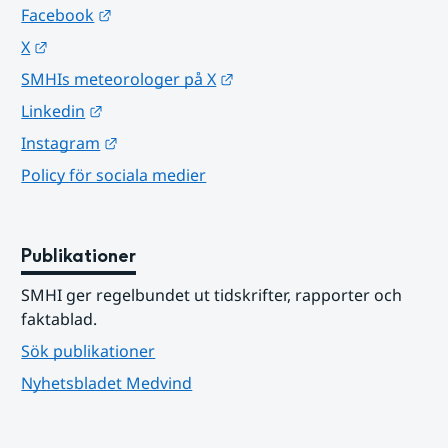
Länk till annan webbplats.
Facebook
Länk till annan webbplats.
X
Länk till annan webbplats.
SMHIs meteorologer på X
Länk till annan webbplats.
Linkedin
Länk till annan webbplats.
Instagram
Policy för sociala medier
Publikationer
SMHI ger regelbundet ut tidskrifter, rapporter och 
faktablad.
Sök publikationer
Nyhetsbladet Medvind