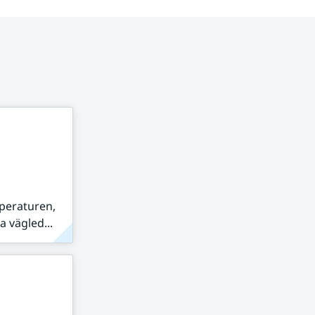
peraturen,
 vägled...