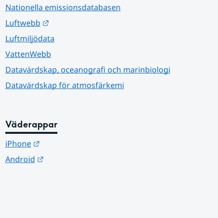
Nationella emissionsdatabasen
Länk till annan webbplats.
Luftwebb
Luftmiljödata
VattenWebb
Datavärdskap, oceanografi och marinbiologi
Datavärdskap för atmosfärkemi
Väderappar
Länk till annan webbplats.
iPhone
Länk till annan webbplats.
Android