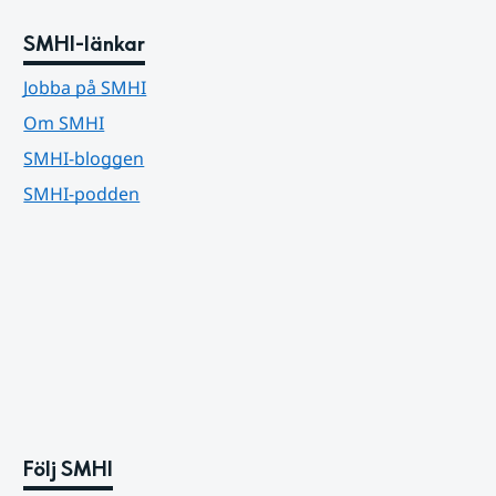
SMHI-länkar
Jobba på SMHI
Om SMHI
SMHI-bloggen
SMHI-podden
Följ SMHI