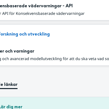
ensbaserade vädervarningar - API
r API för Konsekvensbaserade vädervarningar
Forskning och utveckling
er och varningar
 och avancerad modellutveckling för att du ska veta vad s
e länkar
Lär dig mer