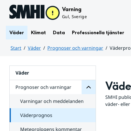
Hoppa till sidans innehåll
Varning
Gul, Sverige
Väder
Klimat
Data
Professionella tjänster
Start
Väder
Prognoser och varningar
Väderpr
varningar
och
Huvudinnehåll
Prognoser
för
Undersidor
Väder
Väde
Prognoser och varningar
SMHI public
Varningar och meddelanden
väder- eller
Väderprognos
Meteorologens kommentar