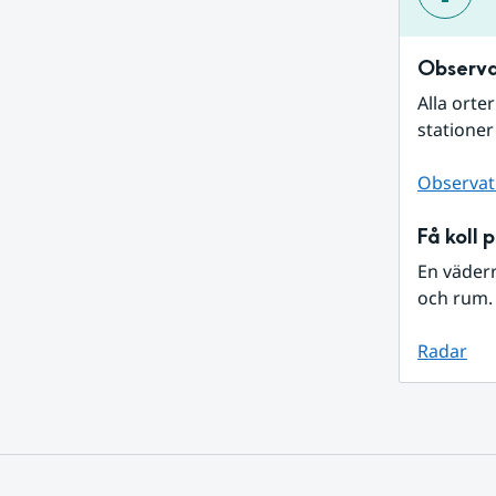
Observa
Alla orte
stationer
Observat
Få koll 
En väder
och rum. 
Radar