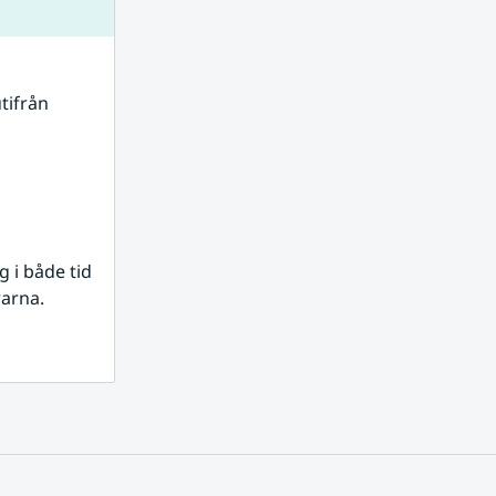
tifrån 
i både tid 
rarna.