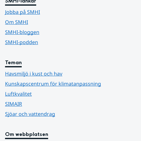
SMHI-länkar
Jobba på SMHI
Om SMHI
SMHI-bloggen
SMHI-podden
Teman
Havsmiljö i kust och hav
Kunskapscentrum för klimatanpassning
Luftkvalitet
SIMAIR
Sjöar och vattendrag
Om webbplatsen