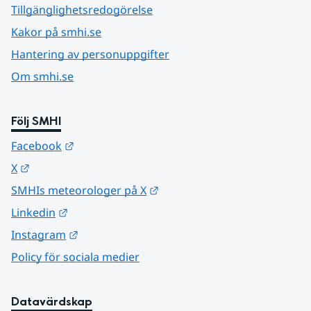
Tillgänglighetsredogörelse
Kakor på smhi.se
Hantering av personuppgifter
Om smhi.se
Följ SMHI
Länk till annan webbplats.
Facebook
Länk till annan webbplats.
X
Länk till annan webbplats.
SMHIs meteorologer på X
Länk till annan webbplats.
Linkedin
Länk till annan webbplats.
Instagram
Policy för sociala medier
Datavärdskap