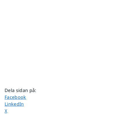
Dela sidan på
:
Dela sidan på
Facebook
Dela sidan på
LinkedIn
Dela sidan på
X