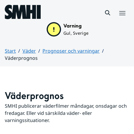
Hoppa till sidans innehåll
Meny
Varning
Gul, Sverige
Start
Väder
Prognoser och varningar
Väderprognos
Huvudinnehåll
Väderprognos
SMHI publicerar väderfilmer måndagar, onsdagar och 
fredagar. Eller vid särskilda väder- eller 
varningssituationer.