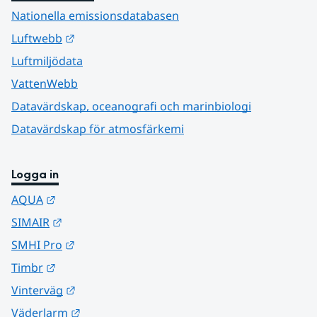
Nationella emissionsdatabasen
Länk till annan webbplats.
Luftwebb
Luftmiljödata
VattenWebb
Datavärdskap, oceanografi och marinbiologi
Datavärdskap för atmosfärkemi
Logga in
Länk till annan webbplats.
AQUA
Länk till annan webbplats.
SIMAIR
Länk till annan webbplats.
SMHI Pro
Länk till annan webbplats.
Timbr
Länk till annan webbplats.
Vinterväg
Länk till annan webbplats.
Väderlarm