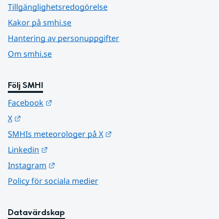
Tillgänglighetsredogörelse
Kakor på smhi.se
Hantering av personuppgifter
Om smhi.se
Följ SMHI
Länk till annan webbplats.
Facebook
Länk till annan webbplats.
X
Länk till annan webbplats.
SMHIs meteorologer på X
Länk till annan webbplats.
Linkedin
Länk till annan webbplats.
Instagram
Policy för sociala medier
Datavärdskap