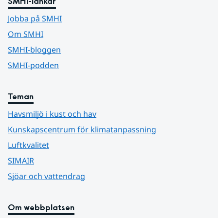
SMHI-länkar
Jobba på SMHI
Om SMHI
SMHI-bloggen
SMHI-podden
Teman
Havsmiljö i kust och hav
Kunskapscentrum för klimatanpassning
Luftkvalitet
SIMAIR
Sjöar och vattendrag
Om webbplatsen