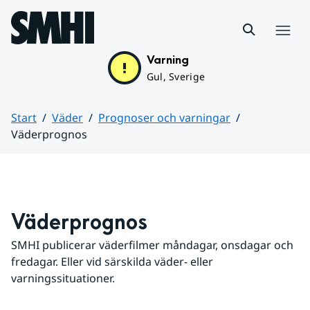
Hoppa till sidans innehåll
Meny
Varning
Gul, Sverige
Start
Väder
Prognoser och varningar
Väderprognos
Huvudinnehåll
Väderprognos
SMHI publicerar väderfilmer måndagar, onsdagar och 
fredagar. Eller vid särskilda väder- eller 
varningssituationer.