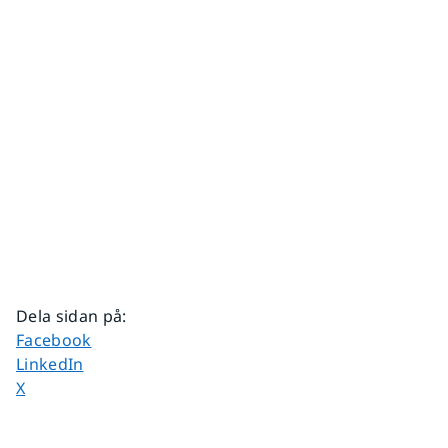
Dela sidan på
:
Dela sidan på
Facebook
Dela sidan på
LinkedIn
Dela sidan på
X