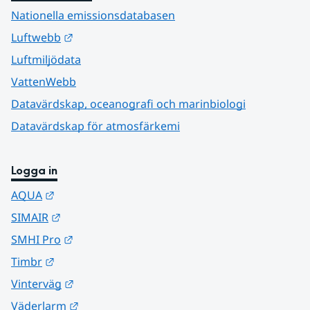
Nationella emissionsdatabasen
Länk till annan webbplats.
Luftwebb
Luftmiljödata
VattenWebb
Datavärdskap, oceanografi och marinbiologi
Datavärdskap för atmosfärkemi
Logga in
Länk till annan webbplats.
AQUA
Länk till annan webbplats.
SIMAIR
Länk till annan webbplats.
SMHI Pro
Länk till annan webbplats.
Timbr
Länk till annan webbplats.
Vinterväg
Länk till annan webbplats.
Väderlarm