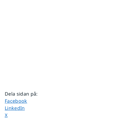
Dela sidan på
:
Dela sidan på
Facebook
Dela sidan på
LinkedIn
Dela sidan på
X