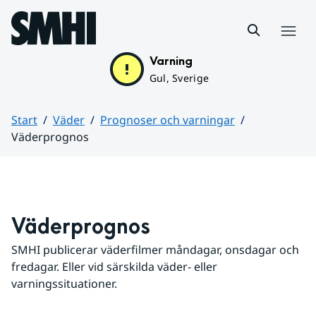
Hoppa till sidans innehåll
Meny
Varning
Gul, Sverige
Start
Väder
Prognoser och varningar
Väderprognos
Huvudinnehåll
Väderprognos
SMHI publicerar väderfilmer måndagar, onsdagar och 
fredagar. Eller vid särskilda väder- eller 
varningssituationer.