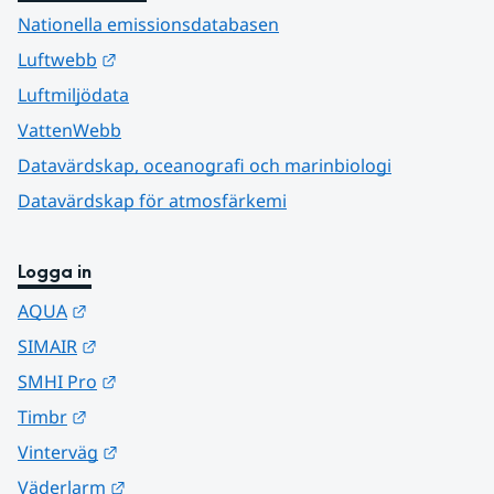
Nationella emissionsdatabasen
Länk till annan webbplats.
Luftwebb
Luftmiljödata
VattenWebb
Datavärdskap, oceanografi och marinbiologi
Datavärdskap för atmosfärkemi
Logga in
Länk till annan webbplats.
AQUA
Länk till annan webbplats.
SIMAIR
Länk till annan webbplats.
SMHI Pro
Länk till annan webbplats.
Timbr
Länk till annan webbplats.
Vinterväg
Länk till annan webbplats.
Väderlarm