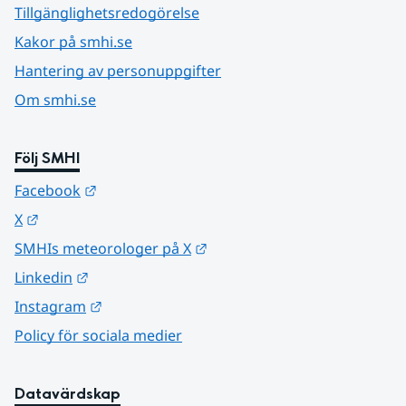
Tillgänglighetsredogörelse
Kakor på smhi.se
Hantering av personuppgifter
Om smhi.se
Följ SMHI
Länk till annan webbplats.
Facebook
Länk till annan webbplats.
X
Länk till annan webbplats.
SMHIs meteorologer på X
Länk till annan webbplats.
Linkedin
Länk till annan webbplats.
Instagram
Policy för sociala medier
Datavärdskap