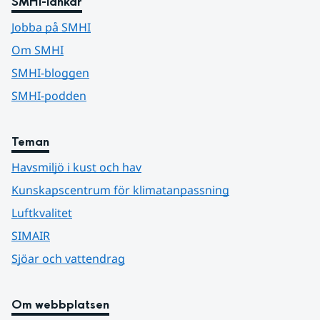
SMHI-länkar
Jobba på SMHI
Om SMHI
SMHI-bloggen
SMHI-podden
Teman
Havsmiljö i kust och hav
Kunskapscentrum för klimatanpassning
Luftkvalitet
SIMAIR
Sjöar och vattendrag
Om webbplatsen