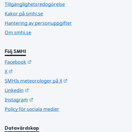
Tillgänglighetsredogörelse
Kakor på smhi.se
Hantering av personuppgifter
Om smhi.se
Följ SMHI
Länk till annan webbplats.
Facebook
Länk till annan webbplats.
X
Länk till annan webbplats.
SMHIs meteorologer på X
Länk till annan webbplats.
Linkedin
Länk till annan webbplats.
Instagram
Policy för sociala medier
Datavärdskap