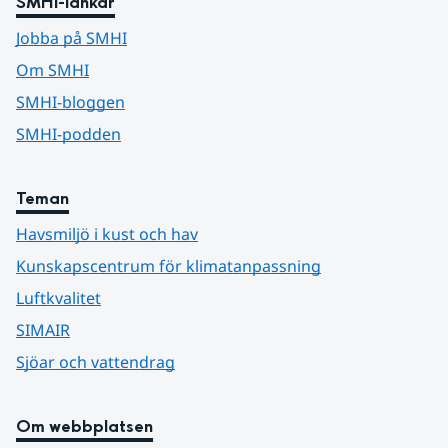
SMHI-länkar
Jobba på SMHI
Om SMHI
SMHI-bloggen
SMHI-podden
Teman
Havsmiljö i kust och hav
Kunskapscentrum för klimatanpassning
Luftkvalitet
SIMAIR
Sjöar och vattendrag
Om webbplatsen