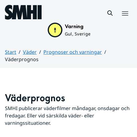
Hoppa till sidans innehåll
Meny
Varning
Gul, Sverige
Start
Väder
Prognoser och varningar
Väderprognos
Huvudinnehåll
Väderprognos
SMHI publicerar väderfilmer måndagar, onsdagar och 
fredagar. Eller vid särskilda väder- eller 
varningssituationer.