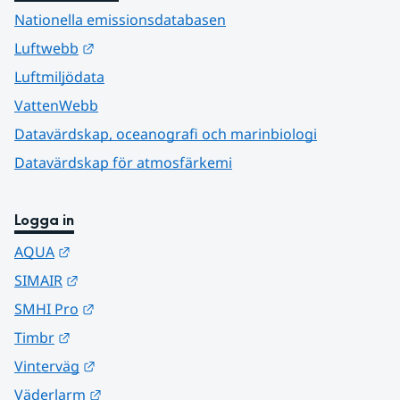
Nationella emissionsdatabasen
Länk till annan webbplats.
Luftwebb
Luftmiljödata
VattenWebb
Datavärdskap, oceanografi och marinbiologi
Datavärdskap för atmosfärkemi
Logga in
Länk till annan webbplats.
AQUA
Länk till annan webbplats.
SIMAIR
Länk till annan webbplats.
SMHI Pro
Länk till annan webbplats.
Timbr
Länk till annan webbplats.
Vinterväg
Länk till annan webbplats.
Väderlarm