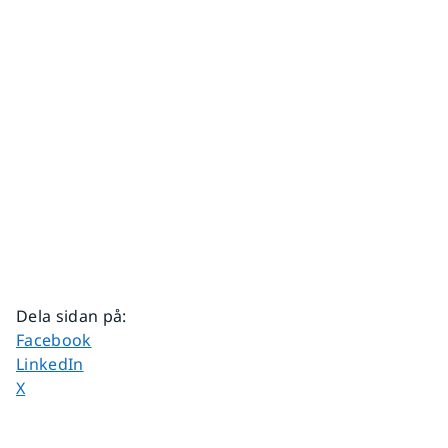
Dela sidan på
:
Dela sidan på
Facebook
Dela sidan på
LinkedIn
Dela sidan på
X