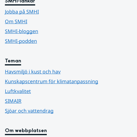
SMHI-länkar
Jobba på SMHI
Om SMHI
SMHI-bloggen
SMHI-podden
Teman
Havsmiljö i kust och hav
Kunskapscentrum för klimatanpassning
Luftkvalitet
SIMAIR
Sjöar och vattendrag
Om webbplatsen