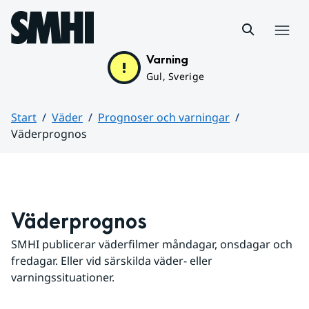
Hoppa till sidans innehåll
Meny
Varning
Gul, Sverige
Start
Väder
Prognoser och varningar
Väderprognos
Huvudinnehåll
Väderprognos
SMHI publicerar väderfilmer måndagar, onsdagar och 
fredagar. Eller vid särskilda väder- eller 
varningssituationer.