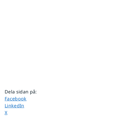
Dela sidan på
:
Dela sidan på
Facebook
Dela sidan på
LinkedIn
Dela sidan på
X