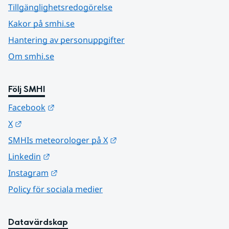
Tillgänglighetsredogörelse
Kakor på smhi.se
Hantering av personuppgifter
Om smhi.se
Följ SMHI
Länk till annan webbplats.
Facebook
Länk till annan webbplats.
X
Länk till annan webbplats.
SMHIs meteorologer på X
Länk till annan webbplats.
Linkedin
Länk till annan webbplats.
Instagram
Policy för sociala medier
Datavärdskap