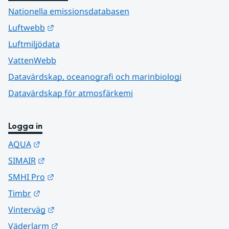
Nationella emissionsdatabasen
Länk till annan webbplats.
Luftwebb
Luftmiljödata
VattenWebb
Datavärdskap, oceanografi och marinbiologi
Datavärdskap för atmosfärkemi
Logga in
Länk till annan webbplats.
AQUA
Länk till annan webbplats.
SIMAIR
Länk till annan webbplats.
SMHI Pro
Länk till annan webbplats.
Timbr
Länk till annan webbplats.
Vinterväg
Länk till annan webbplats.
Väderlarm