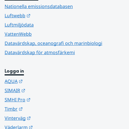
Nationella emissionsdatabasen
Länk till annan webbplats.
Luftwebb
Luftmiljödata
VattenWebb
Datavärdskap, oceanografi och marinbiologi
Datavärdskap för atmosfärkemi
Logga in
Länk till annan webbplats.
AQUA
Länk till annan webbplats.
SIMAIR
Länk till annan webbplats.
SMHI Pro
Länk till annan webbplats.
Timbr
Länk till annan webbplats.
Vinterväg
Länk till annan webbplats.
Väderlarm