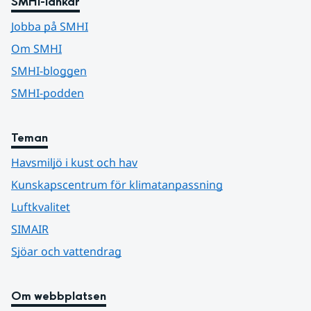
SMHI-länkar
Jobba på SMHI
Om SMHI
SMHI-bloggen
SMHI-podden
Teman
Havsmiljö i kust och hav
Kunskapscentrum för klimatanpassning
Luftkvalitet
SIMAIR
Sjöar och vattendrag
Om webbplatsen