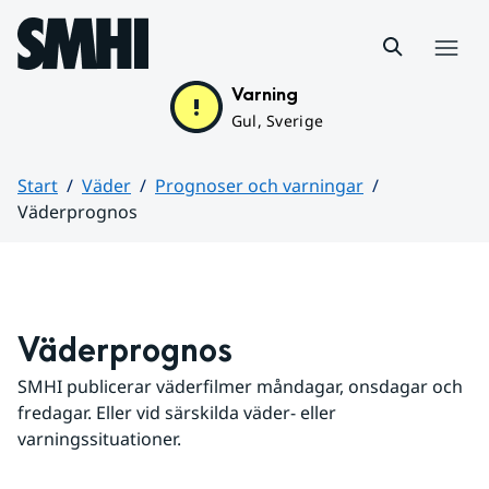
Hoppa till sidans innehåll
Meny
Varning
Gul, Sverige
Start
Väder
Prognoser och varningar
Väderprognos
Huvudinnehåll
Väderprognos
SMHI publicerar väderfilmer måndagar, onsdagar och 
fredagar. Eller vid särskilda väder- eller 
varningssituationer.