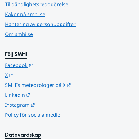
Tillgänglighetsredogörelse
Kakor på smhi.se
Hantering av personuppgifter
Om smhi.se
Följ SMHI
Länk till annan webbplats.
Facebook
Länk till annan webbplats.
X
Länk till annan webbplats.
SMHIs meteorologer på X
Länk till annan webbplats.
Linkedin
Länk till annan webbplats.
Instagram
Policy för sociala medier
Datavärdskap