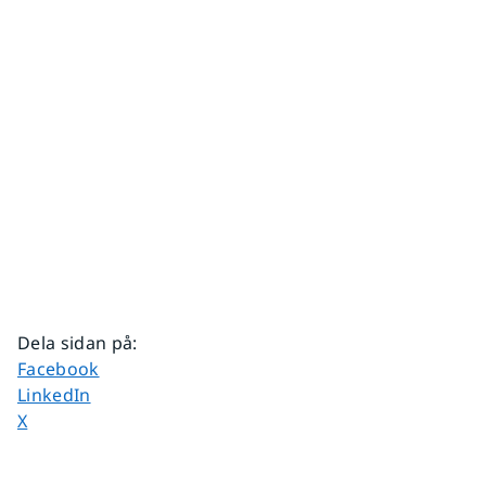
Dela sidan på
:
Dela sidan på
Facebook
Dela sidan på
LinkedIn
Dela sidan på
X