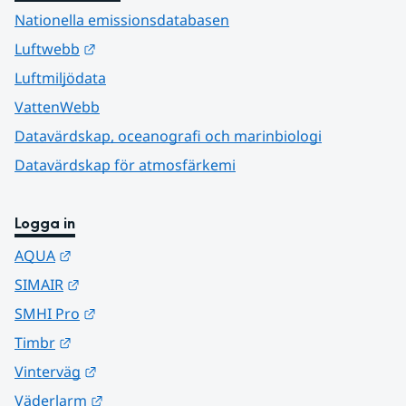
Nationella emissionsdatabasen
Länk till annan webbplats.
Luftwebb
Luftmiljödata
VattenWebb
Datavärdskap, oceanografi och marinbiologi
Datavärdskap för atmosfärkemi
Logga in
Länk till annan webbplats.
AQUA
Länk till annan webbplats.
SIMAIR
Länk till annan webbplats.
SMHI Pro
Länk till annan webbplats.
Timbr
Länk till annan webbplats.
Vinterväg
Länk till annan webbplats.
Väderlarm