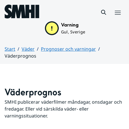
Hoppa till sidans innehåll
Meny
Varning
Gul, Sverige
Start
Väder
Prognoser och varningar
Väderprognos
Huvudinnehåll
Väderprognos
SMHI publicerar väderfilmer måndagar, onsdagar och 
fredagar. Eller vid särskilda väder- eller 
varningssituationer.