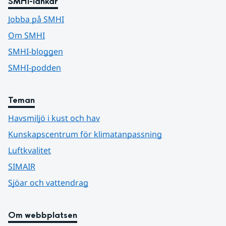
SMHI-länkar
Jobba på SMHI
Om SMHI
SMHI-bloggen
SMHI-podden
Teman
Havsmiljö i kust och hav
Kunskapscentrum för klimatanpassning
Luftkvalitet
SIMAIR
Sjöar och vattendrag
Om webbplatsen