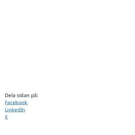
Dela sidan på
:
Dela sidan på
Facebook
Dela sidan på
LinkedIn
Dela sidan på
X