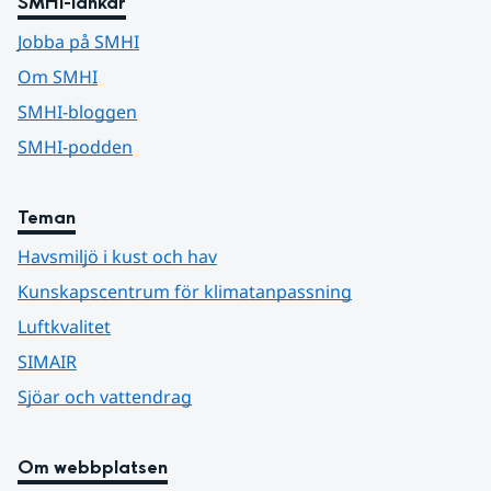
SMHI-länkar
Jobba på SMHI
Om SMHI
SMHI-bloggen
SMHI-podden
Teman
Havsmiljö i kust och hav
Kunskapscentrum för klimatanpassning
Luftkvalitet
SIMAIR
Sjöar och vattendrag
Om webbplatsen