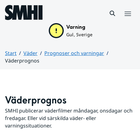
Hoppa till sidans innehåll
Meny
Varning
Gul, Sverige
Start
Väder
Prognoser och varningar
Väderprognos
Huvudinnehåll
Väderprognos
SMHI publicerar väderfilmer måndagar, onsdagar och 
fredagar. Eller vid särskilda väder- eller 
varningssituationer.