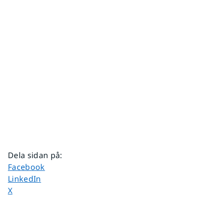
Dela sidan på
:
Dela sidan på
Facebook
Dela sidan på
LinkedIn
Dela sidan på
X