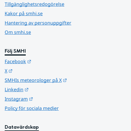
Tillgänglighetsredogörelse
Kakor på smhi.se
Hantering av personuppgifter
Om smhi.se
Följ SMHI
Länk till annan webbplats.
Facebook
Länk till annan webbplats.
X
Länk till annan webbplats.
SMHIs meteorologer på X
Länk till annan webbplats.
Linkedin
Länk till annan webbplats.
Instagram
Policy för sociala medier
Datavärdskap