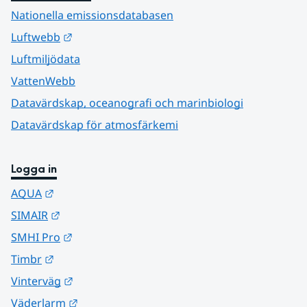
Nationella emissionsdatabasen
Länk till annan webbplats.
Luftwebb
Luftmiljödata
VattenWebb
Datavärdskap, oceanografi och marinbiologi
Datavärdskap för atmosfärkemi
Logga in
Länk till annan webbplats.
AQUA
Länk till annan webbplats.
SIMAIR
Länk till annan webbplats.
SMHI Pro
Länk till annan webbplats.
Timbr
Länk till annan webbplats.
Vinterväg
Länk till annan webbplats.
Väderlarm