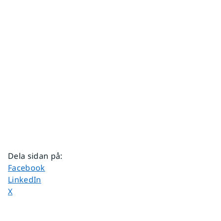
Dela sidan på
:
Dela sidan på
Facebook
Dela sidan på
LinkedIn
Dela sidan på
X