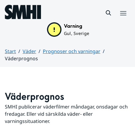
Hoppa till sidans innehåll
Meny
Varning
Gul, Sverige
Start
Väder
Prognoser och varningar
Väderprognos
Huvudinnehåll
Väderprognos
SMHI publicerar väderfilmer måndagar, onsdagar och 
fredagar. Eller vid särskilda väder- eller 
varningssituationer.