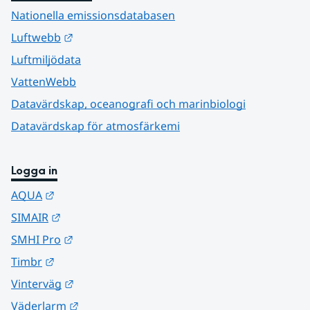
Nationella emissionsdatabasen
Länk till annan webbplats.
Luftwebb
Luftmiljödata
VattenWebb
Datavärdskap, oceanografi och marinbiologi
Datavärdskap för atmosfärkemi
Logga in
Länk till annan webbplats.
AQUA
Länk till annan webbplats.
SIMAIR
Länk till annan webbplats.
SMHI Pro
Länk till annan webbplats.
Timbr
Länk till annan webbplats.
Vinterväg
Länk till annan webbplats.
Väderlarm