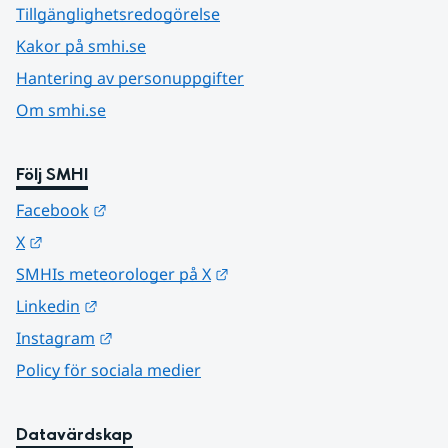
Tillgänglighetsredogörelse
Kakor på smhi.se
Hantering av personuppgifter
Om smhi.se
Följ SMHI
Länk till annan webbplats.
Facebook
Länk till annan webbplats.
X
Länk till annan webbplats.
SMHIs meteorologer på X
Länk till annan webbplats.
Linkedin
Länk till annan webbplats.
Instagram
Policy för sociala medier
Datavärdskap