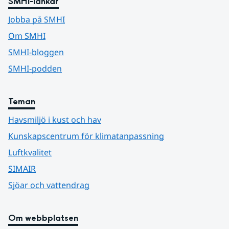
SMHI-länkar
Jobba på SMHI
Om SMHI
SMHI-bloggen
SMHI-podden
Teman
Havsmiljö i kust och hav
Kunskapscentrum för klimatanpassning
Luftkvalitet
SIMAIR
Sjöar och vattendrag
Om webbplatsen