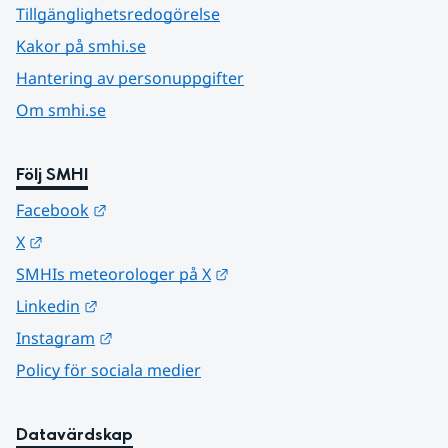
Tillgänglighetsredogörelse
Kakor på smhi.se
Hantering av personuppgifter
Om smhi.se
Följ SMHI
Länk till annan webbplats.
Facebook
Länk till annan webbplats.
X
Länk till annan webbplats.
SMHIs meteorologer på X
Länk till annan webbplats.
Linkedin
Länk till annan webbplats.
Instagram
Policy för sociala medier
Datavärdskap