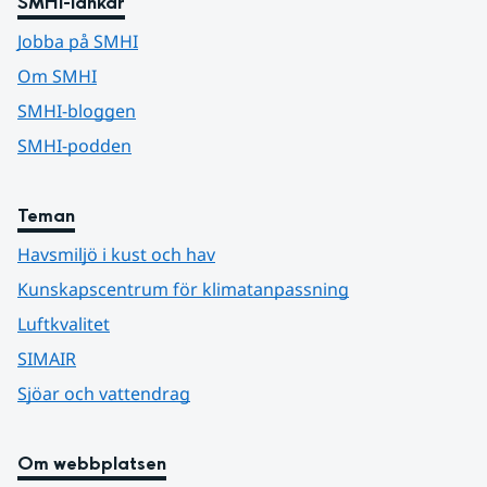
SMHI-länkar
Jobba på SMHI
Om SMHI
SMHI-bloggen
SMHI-podden
Teman
Havsmiljö i kust och hav
Kunskapscentrum för klimatanpassning
Luftkvalitet
SIMAIR
Sjöar och vattendrag
Om webbplatsen