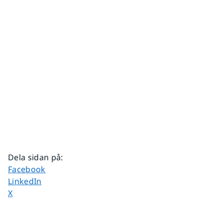
Dela sidan på
:
Dela sidan på
Facebook
Dela sidan på
LinkedIn
Dela sidan på
X