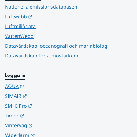
Nationella emissionsdatabasen
Länk till annan webbplats.
Luftwebb
Luftmiljödata
VattenWebb
Datavärdskap, oceanografi och marinbiologi
Datavärdskap för atmosfärkemi
Logga in
Länk till annan webbplats.
AQUA
Länk till annan webbplats.
SIMAIR
Länk till annan webbplats.
SMHI Pro
Länk till annan webbplats.
Timbr
Länk till annan webbplats.
Vinterväg
Länk till annan webbplats.
Väderlarm