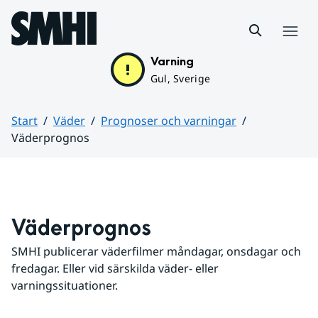
Hoppa till sidans innehåll
Meny
Varning
Gul, Sverige
Start
Väder
Prognoser och varningar
Väderprognos
Huvudinnehåll
Väderprognos
SMHI publicerar väderfilmer måndagar, onsdagar och 
fredagar. Eller vid särskilda väder- eller 
varningssituationer.