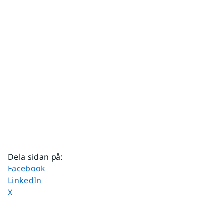
Dela sidan på
:
Dela sidan på
Facebook
Dela sidan på
LinkedIn
Dela sidan på
X