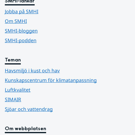
SMHI-länkar
Jobba på SMHI
Om SMHI
SMHI-bloggen
SMHI-podden
Teman
Havsmiljö i kust och hav
Kunskapscentrum för klimatanpassning
Luftkvalitet
SIMAIR
Sjöar och vattendrag
Om webbplatsen