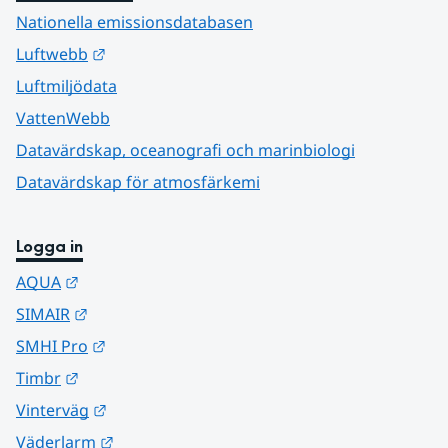
Nationella emissionsdatabasen
Länk till annan webbplats.
Luftwebb
Luftmiljödata
VattenWebb
Datavärdskap, oceanografi och marinbiologi
Datavärdskap för atmosfärkemi
Logga in
Länk till annan webbplats.
AQUA
Länk till annan webbplats.
SIMAIR
Länk till annan webbplats.
SMHI Pro
Länk till annan webbplats.
Timbr
Länk till annan webbplats.
Vinterväg
Länk till annan webbplats.
Väderlarm