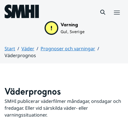
Hoppa till sidans innehåll
Meny
Varning
Gul, Sverige
Start
Väder
Prognoser och varningar
Väderprognos
Huvudinnehåll
Väderprognos
SMHI publicerar väderfilmer måndagar, onsdagar och 
fredagar. Eller vid särskilda väder- eller 
varningssituationer.