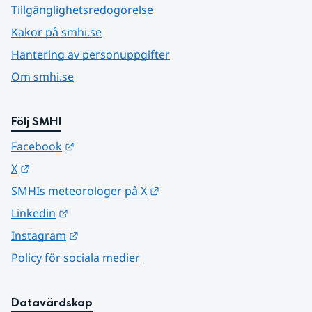
Tillgänglighetsredogörelse
Kakor på smhi.se
Hantering av personuppgifter
Om smhi.se
Följ SMHI
Länk till annan webbplats.
Facebook
Länk till annan webbplats.
X
Länk till annan webbplats.
SMHIs meteorologer på X
Länk till annan webbplats.
Linkedin
Länk till annan webbplats.
Instagram
Policy för sociala medier
Datavärdskap