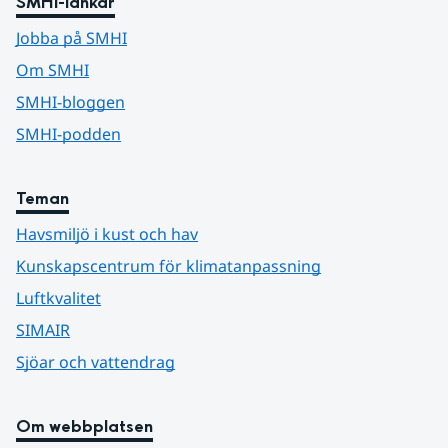
SMHI-länkar
Jobba på SMHI
Om SMHI
SMHI-bloggen
SMHI-podden
Teman
Havsmiljö i kust och hav
Kunskapscentrum för klimatanpassning
Luftkvalitet
SIMAIR
Sjöar och vattendrag
Om webbplatsen