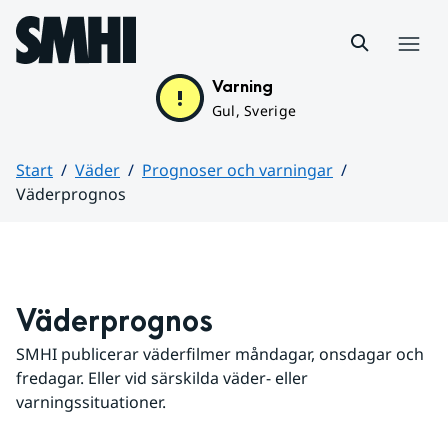
Hoppa till sidans innehåll
Meny
Varning
Gul, Sverige
Start
Väder
Prognoser och varningar
Väderprognos
Huvudinnehåll
Väderprognos
SMHI publicerar väderfilmer måndagar, onsdagar och 
fredagar. Eller vid särskilda väder- eller 
varningssituationer.