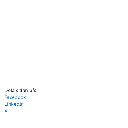
Dela sidan på
:
Dela sidan på
Facebook
Dela sidan på
LinkedIn
Dela sidan på
X