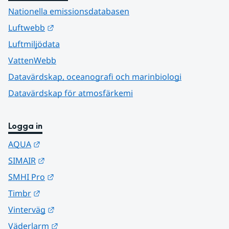
Nationella emissionsdatabasen
Länk till annan webbplats.
Luftwebb
Luftmiljödata
VattenWebb
Datavärdskap, oceanografi och marinbiologi
Datavärdskap för atmosfärkemi
Logga in
Länk till annan webbplats.
AQUA
Länk till annan webbplats.
SIMAIR
Länk till annan webbplats.
SMHI Pro
Länk till annan webbplats.
Timbr
Länk till annan webbplats.
Vinterväg
Länk till annan webbplats.
Väderlarm