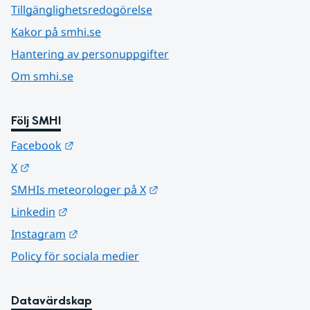
Tillgänglighetsredogörelse
Kakor på smhi.se
Hantering av personuppgifter
Om smhi.se
Följ SMHI
Länk till annan webbplats.
Facebook
Länk till annan webbplats.
X
Länk till annan webbplats.
SMHIs meteorologer på X
Länk till annan webbplats.
Linkedin
Länk till annan webbplats.
Instagram
Policy för sociala medier
Datavärdskap