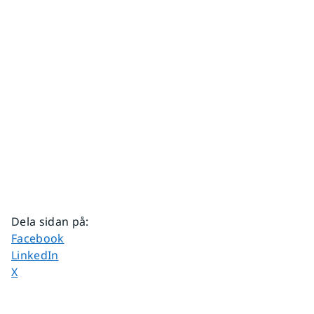
Dela sidan på
:
Dela sidan på
Facebook
Dela sidan på
LinkedIn
Dela sidan på
X