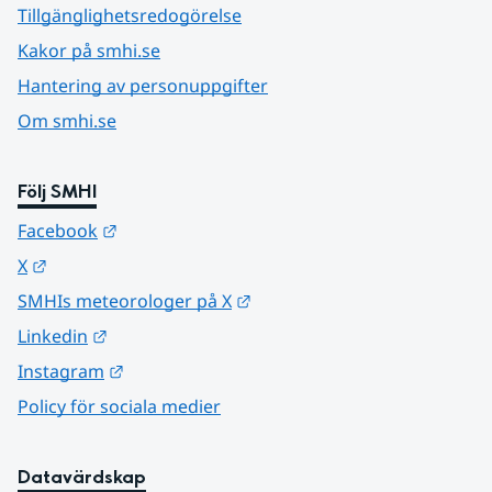
Tillgänglighetsredogörelse
Kakor på smhi.se
Hantering av personuppgifter
Om smhi.se
Följ SMHI
Länk till annan webbplats.
Facebook
Länk till annan webbplats.
X
Länk till annan webbplats.
SMHIs meteorologer på X
Länk till annan webbplats.
Linkedin
Länk till annan webbplats.
Instagram
Policy för sociala medier
Datavärdskap