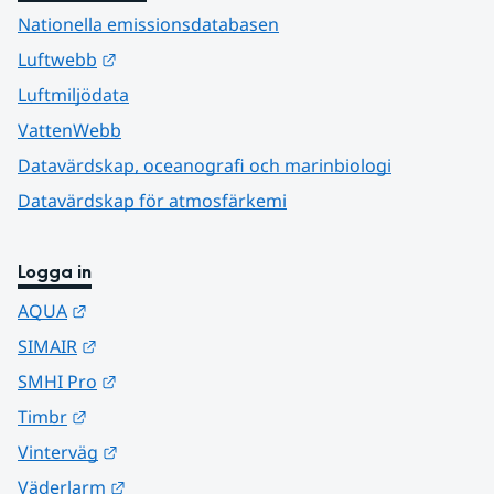
Nationella emissionsdatabasen
Länk till annan webbplats.
Luftwebb
Luftmiljödata
VattenWebb
Datavärdskap, oceanografi och marinbiologi
Datavärdskap för atmosfärkemi
Logga in
Länk till annan webbplats.
AQUA
Länk till annan webbplats.
SIMAIR
Länk till annan webbplats.
SMHI Pro
Länk till annan webbplats.
Timbr
Länk till annan webbplats.
Vinterväg
Länk till annan webbplats.
Väderlarm