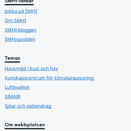
SMHI-länkar
Jobba på SMHI
Om SMHI
SMHI-bloggen
SMHI-podden
Teman
Havsmiljö i kust och hav
Kunskapscentrum för klimatanpassning
Luftkvalitet
SIMAIR
Sjöar och vattendrag
Om webbplatsen