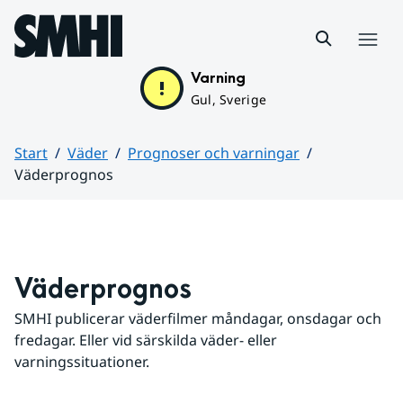
Hoppa till sidans innehåll
Meny
Varning
Gul, Sverige
Start
Väder
Prognoser och varningar
Väderprognos
Huvudinnehåll
Väderprognos
SMHI publicerar väderfilmer måndagar, onsdagar och 
fredagar. Eller vid särskilda väder- eller 
varningssituationer.