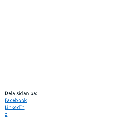
Dela sidan på
:
Dela sidan på
Facebook
Dela sidan på
LinkedIn
Dela sidan på
X