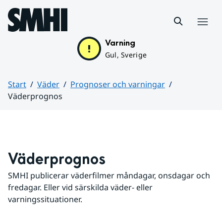
Hoppa till sidans innehåll
Meny
Varning
Gul, Sverige
Start
Väder
Prognoser och varningar
Väderprognos
Huvudinnehåll
Väderprognos
SMHI publicerar väderfilmer måndagar, onsdagar och 
fredagar. Eller vid särskilda väder- eller 
varningssituationer.