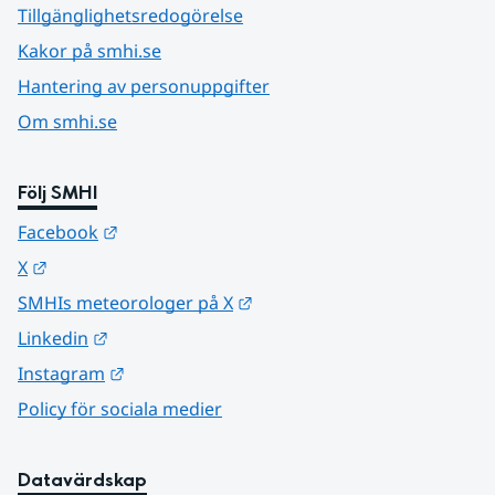
Tillgänglighetsredogörelse
Kakor på smhi.se
Hantering av personuppgifter
Om smhi.se
Följ SMHI
Länk till annan webbplats.
Facebook
Länk till annan webbplats.
X
Länk till annan webbplats.
SMHIs meteorologer på X
Länk till annan webbplats.
Linkedin
Länk till annan webbplats.
Instagram
Policy för sociala medier
Datavärdskap