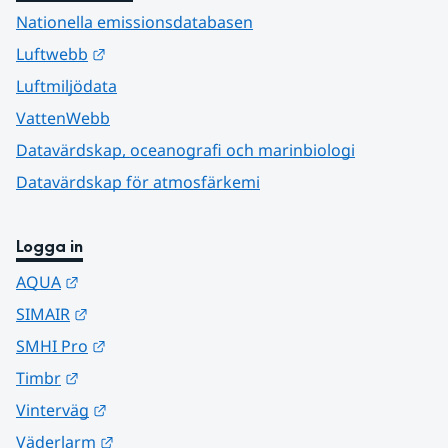
Nationella emissionsdatabasen
Länk till annan webbplats.
Luftwebb
Luftmiljödata
VattenWebb
Datavärdskap, oceanografi och marinbiologi
Datavärdskap för atmosfärkemi
Logga in
Länk till annan webbplats.
AQUA
Länk till annan webbplats.
SIMAIR
Länk till annan webbplats.
SMHI Pro
Länk till annan webbplats.
Timbr
Länk till annan webbplats.
Vinterväg
Länk till annan webbplats.
Väderlarm