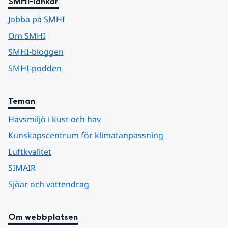
SMHI-länkar
Jobba på SMHI
Om SMHI
SMHI-bloggen
SMHI-podden
Teman
Havsmiljö i kust och hav
Kunskapscentrum för klimatanpassning
Luftkvalitet
SIMAIR
Sjöar och vattendrag
Om webbplatsen